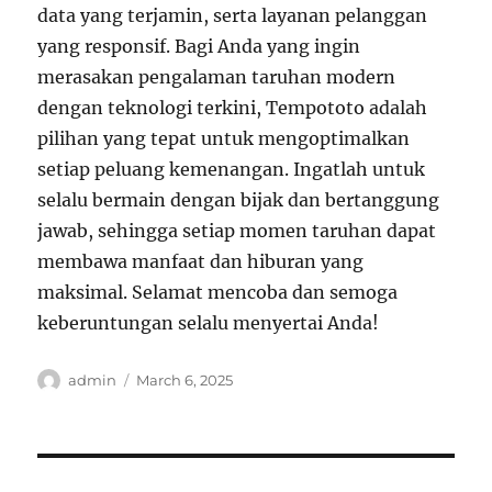
data yang terjamin, serta layanan pelanggan
yang responsif. Bagi Anda yang ingin
merasakan pengalaman taruhan modern
dengan teknologi terkini, Tempototo adalah
pilihan yang tepat untuk mengoptimalkan
setiap peluang kemenangan. Ingatlah untuk
selalu bermain dengan bijak dan bertanggung
jawab, sehingga setiap momen taruhan dapat
membawa manfaat dan hiburan yang
maksimal. Selamat mencoba dan semoga
keberuntungan selalu menyertai Anda!
Author
Posted
admin
March 6, 2025
on