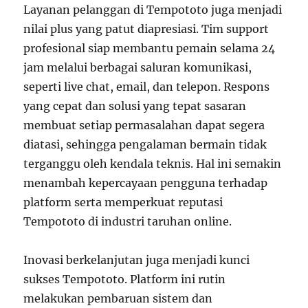
Layanan pelanggan di Tempototo juga menjadi
nilai plus yang patut diapresiasi. Tim support
profesional siap membantu pemain selama 24
jam melalui berbagai saluran komunikasi,
seperti live chat, email, dan telepon. Respons
yang cepat dan solusi yang tepat sasaran
membuat setiap permasalahan dapat segera
diatasi, sehingga pengalaman bermain tidak
terganggu oleh kendala teknis. Hal ini semakin
menambah kepercayaan pengguna terhadap
platform serta memperkuat reputasi
Tempototo di industri taruhan online.
Inovasi berkelanjutan juga menjadi kunci
sukses Tempototo. Platform ini rutin
melakukan pembaruan sistem dan