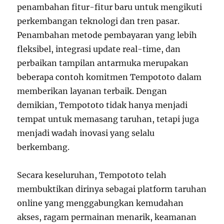
penambahan fitur-fitur baru untuk mengikuti
perkembangan teknologi dan tren pasar.
Penambahan metode pembayaran yang lebih
fleksibel, integrasi update real-time, dan
perbaikan tampilan antarmuka merupakan
beberapa contoh komitmen Tempototo dalam
memberikan layanan terbaik. Dengan
demikian, Tempototo tidak hanya menjadi
tempat untuk memasang taruhan, tetapi juga
menjadi wadah inovasi yang selalu
berkembang.
Secara keseluruhan, Tempototo telah
membuktikan dirinya sebagai platform taruhan
online yang menggabungkan kemudahan
akses, ragam permainan menarik, keamanan