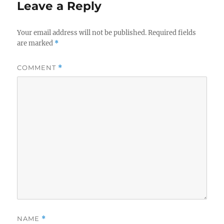
Leave a Reply
Your email address will not be published.
Required fields
are marked
*
COMMENT
*
NAME
*