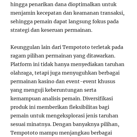
hingga penarikan dana dioptimalkan untuk
menjamin kecepatan dan keamanan transaksi,
sehingga pemain dapat langsung fokus pada
strategi dan keseruan permainan.
Keunggulan lain dari Tempototo terletak pada
ragam pilihan permainan yang ditawarkan.
Platform ini tidak hanya menyediakan taruhan
olahraga, tetapi juga menyuguhkan berbagai
permainan kasino dan event-event khusus
yang menguji keberuntungan serta
kemampuan analisis pemain. Diversifikasi
produk ini memberikan fleksibilitas bagi
pemain untuk mengeksplorasi jenis taruhan
sesuai minatnya. Dengan banyaknya pilihan,
Tempototo mampu menjangkau berbagai