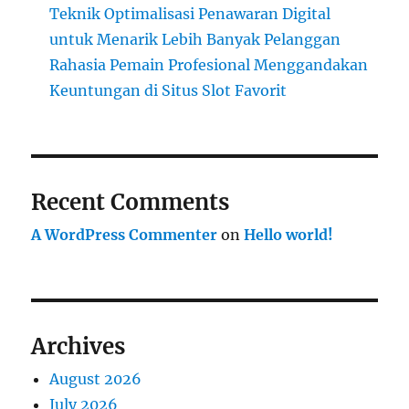
Teknik Optimalisasi Penawaran Digital
untuk Menarik Lebih Banyak Pelanggan
Rahasia Pemain Profesional Menggandakan
Keuntungan di Situs Slot Favorit
Recent Comments
A WordPress Commenter
on
Hello world!
Archives
August 2026
July 2026