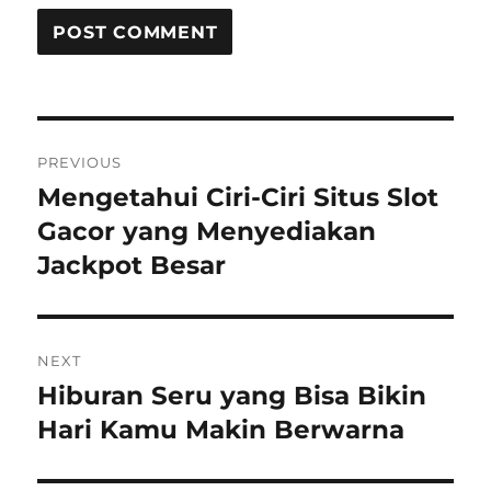
Post
PREVIOUS
navigation
Mengetahui Ciri-Ciri Situs Slot
Previous
post:
Gacor yang Menyediakan
Jackpot Besar
NEXT
Hiburan Seru yang Bisa Bikin
Next
post:
Hari Kamu Makin Berwarna