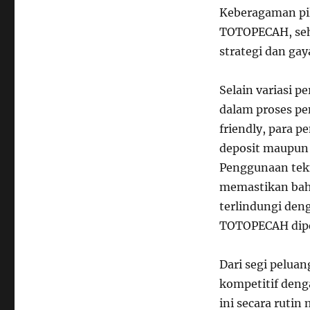
Keberagaman pil
TOTOPECAH, seh
strategi dan ga
Selain variasi
dalam proses pe
friendly, para 
deposit maupun 
Penggunaan tekn
memastikan bahw
terlindungi den
TOTOPECAH diper
Dari segi pelu
kompetitif deng
ini secara rutin