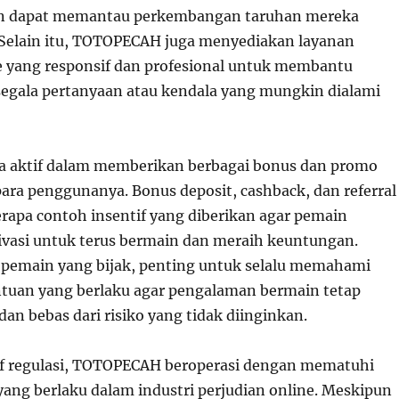
n dapat memantau perkembangan taruhan mereka
Selain itu, TOTOPECAH juga menyediakan layanan
e yang responsif dan profesional untuk membantu
egala pertanyaan atau kendala yang mungkin dialami
 aktif dalam memberikan berbagai bonus dan promo
ara penggunanya. Bonus deposit, cashback, dan referral
apa contoh insentif yang diberikan agar pemain
vasi untuk terus bermain dan meraih keuntungan.
pemain yang bijak, penting untuk selalu memahami
ntuan yang berlaku agar pengalaman bermain tetap
n bebas dari risiko yang tidak diinginkan.
if regulasi, TOTOPECAH beroperasi dengan mematuhi
ang berlaku dalam industri perjudian online. Meskipun