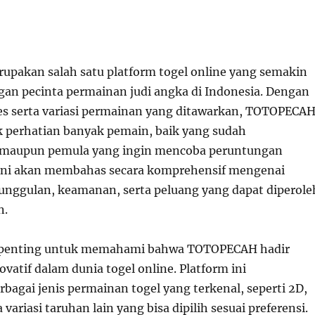
upakan salah satu platform togel online yang semakin
ngan pecinta permainan judi angka di Indonesia. Dengan
s serta variasi permainan yang ditawarkan, TOTOPECA
k perhatian banyak pemain, baik yang sudah
maupun pemula yang ingin mencoba peruntungan
 ini akan membahas secara komprehensif mengenai
nggulan, keamanan, serta peluang yang dapat diperole
n.
penting untuk memahami bahwa TOTOPECAH hadir
novatif dalam dunia togel online. Platform ini
bagai jenis permainan togel yang terkenal, seperti 2D,
 variasi taruhan lain yang bisa dipilih sesuai preferensi.