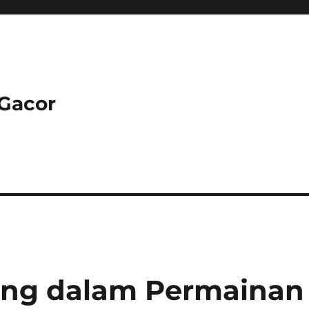
 Gacor
uang dalam Permainan