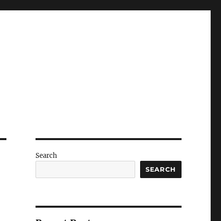
Search
SEARCH