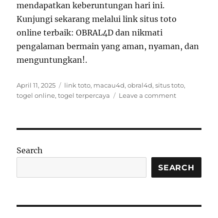
mendapatkan keberuntungan hari ini.
Kunjungi sekarang melalui link situs toto
online terbaik: OBRAL4D dan nikmati
pengalaman bermain yang aman, nyaman, dan
menguntungkan!.
Posted
Tags
April 11, 2025
link toto
,
macau4d
,
obral4d
,
situs toto
,
on
on
togel online
,
togel terpercaya
Leave a comment
Jangan
Ketinggalan!
Toto
Online
Gacor
Search
Cuma
di
SEARCH
Sini!