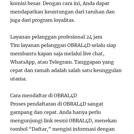
komisi besar. Dengan cara ini, Anda dapat
mendapatkan keuntungan dari taruhan dan
juga dari program loyalitas.
Layanan pelanggan profesional 24 jam
Tim layanan pelanggan OBRAL4D selalu siap
membantu kapan saja melalui live chat,
WhatsApp, atau Telegram. Tanggapan yang
cepat dan ramah adalah salah satu keunggulan
utama.
Cara mendaftar di OBRAL4D
Proses pendaftaran di OBRAL4D sangat
gampang dan cepat. Anda hanya perlu
mengunjungi link resmi OBRAL4D, menekan
tombol “Daftar,” mengisi informasi dengan