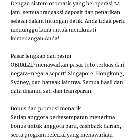
Dengan sistem otomatis yang beroperasi 24
jam, semua transaksi deposit dan penarikan
selesai dalam hitungan detik. Anda tidak perlu
menunggu lama untuk menikmati
kemenangan Anda!
Pasar lengkap dan resmi
OBRAL4D menawarkan pasar toto terluas dari
negara-negara seperti Singapore, Hongkong,
Sydney, dan banyak lainnya. Semua hasil dan
data dijamin sah dan transparan.
Bonus dan promosi menarik
Setiap anggota berkesempatan menerima
bonus untuk anggota baru, cashback harian,
serta program referral yang menawarkan