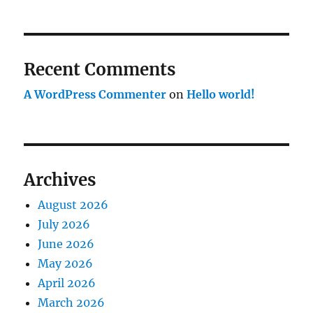
Recent Comments
A WordPress Commenter
on
Hello world!
Archives
August 2026
July 2026
June 2026
May 2026
April 2026
March 2026