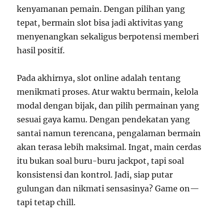
kenyamanan pemain. Dengan pilihan yang
tepat, bermain slot bisa jadi aktivitas yang
menyenangkan sekaligus berpotensi memberi
hasil positif.
Pada akhirnya, slot online adalah tentang
menikmati proses. Atur waktu bermain, kelola
modal dengan bijak, dan pilih permainan yang
sesuai gaya kamu. Dengan pendekatan yang
santai namun terencana, pengalaman bermain
akan terasa lebih maksimal. Ingat, main cerdas
itu bukan soal buru-buru jackpot, tapi soal
konsistensi dan kontrol. Jadi, siap putar
gulungan dan nikmati sensasinya? Game on—
tapi tetap chill.