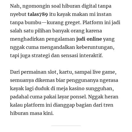
Nah, ngomongin soal hiburan digital tanpa
nyebut
talas789
itu kayak makan mi instan
tanpa bumbu—kurang greget. Platform ini jadi
salah satu pilihan banyak orang karena
menghadirkan pengalaman
judi online
yang
nggak cuma mengandalkan keberuntungan,
tapi juga strategi dan sensasi interaktif.
Dari permainan slot, kartu, sampai live game,
semuanya dikemas biar penggunanya ngerasa
kayak lagi duduk di meja kasino sungguhan,
padahal cuma pakai layar ponsel. Nggak heran
kalau platform ini dianggap bagian dari tren
hiburan masa kini.