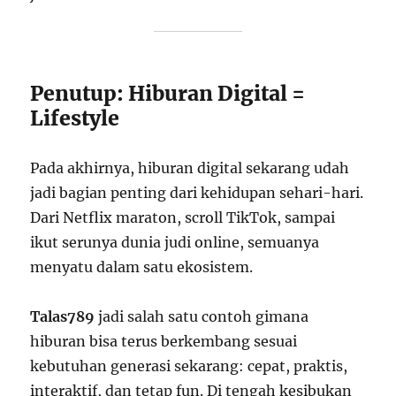
Penutup: Hiburan Digital =
Lifestyle
Pada akhirnya, hiburan digital sekarang udah
jadi bagian penting dari kehidupan sehari-hari.
Dari Netflix maraton, scroll TikTok, sampai
ikut serunya dunia judi online, semuanya
menyatu dalam satu ekosistem.
Talas789
jadi salah satu contoh gimana
hiburan bisa terus berkembang sesuai
kebutuhan generasi sekarang: cepat, praktis,
interaktif, dan tetap fun. Di tengah kesibukan