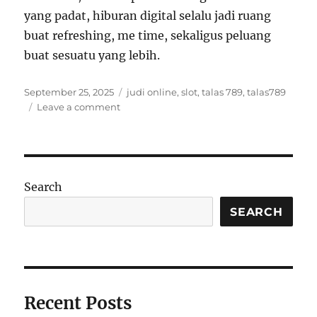
yang padat, hiburan digital selalu jadi ruang
buat refreshing, me time, sekaligus peluang
buat sesuatu yang lebih.
Posted
Tags
September 25, 2025
judi online
,
slot
,
talas 789
,
talas789
on
on
Leave a comment
Dunia
Hiburan
Digital
yang
Nggak
Search
Pernah
Basi
SEARCH
Recent Posts