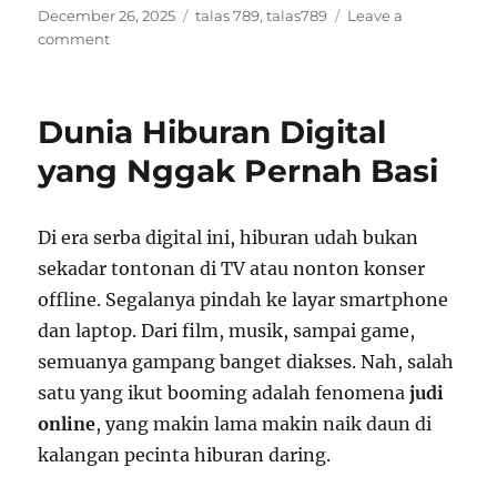
Posted
Tags
December 26, 2025
talas 789
,
talas789
Leave a
on
on
comment
Slot
Online
Masa
Dunia Hiburan Digital
Kini:
Sensasi
yang Nggak Pernah Basi
Main
Cerdas,
Seru,
Di era serba digital ini, hiburan udah bukan
dan
sekadar tontonan di TV atau nonton konser
Berpeluang
Menang
offline. Segalanya pindah ke layar smartphone
dan laptop. Dari film, musik, sampai game,
semuanya gampang banget diakses. Nah, salah
satu yang ikut booming adalah fenomena
judi
online
, yang makin lama makin naik daun di
kalangan pecinta hiburan daring.