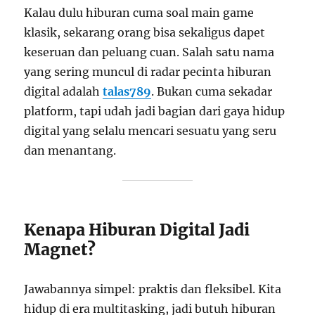
Kalau dulu hiburan cuma soal main game
klasik, sekarang orang bisa sekaligus dapet
keseruan dan peluang cuan. Salah satu nama
yang sering muncul di radar pecinta hiburan
digital adalah
talas789
. Bukan cuma sekadar
platform, tapi udah jadi bagian dari gaya hidup
digital yang selalu mencari sesuatu yang seru
dan menantang.
Kenapa Hiburan Digital Jadi
Magnet?
Jawabannya simpel: praktis dan fleksibel. Kita
hidup di era multitasking, jadi butuh hiburan