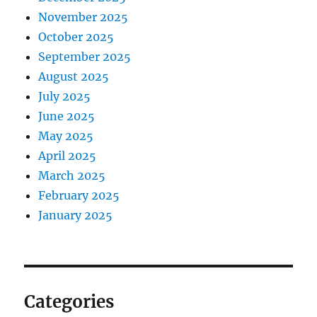
November 2025
October 2025
September 2025
August 2025
July 2025
June 2025
May 2025
April 2025
March 2025
February 2025
January 2025
Categories