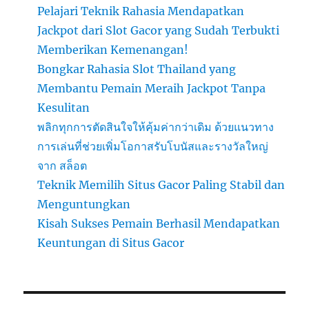
Pelajari Teknik Rahasia Mendapatkan
Jackpot dari Slot Gacor yang Sudah Terbukti
Memberikan Kemenangan!
Bongkar Rahasia Slot Thailand yang
Membantu Pemain Meraih Jackpot Tanpa
Kesulitan
พลิกทุกการตัดสินใจให้คุ้มค่ากว่าเดิม ด้วยแนวทาง
การเล่นที่ช่วยเพิ่มโอกาสรับโบนัสและรางวัลใหญ่
จาก สล็อต
Teknik Memilih Situs Gacor Paling Stabil dan
Menguntungkan
Kisah Sukses Pemain Berhasil Mendapatkan
Keuntungan di Situs Gacor