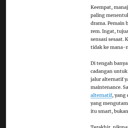
Keempat, manaje
paling menentuk
drama. Pemain b
rem. Ingat, tuj
sensasi sesaat. 
tidak ke mana-
Di tengah banya
cadangan untuk 
jalur alternatif
maintenance. Sa
alternatif
, yang
yang mengutamak
itu smart, bukan
Terakhir, nikma