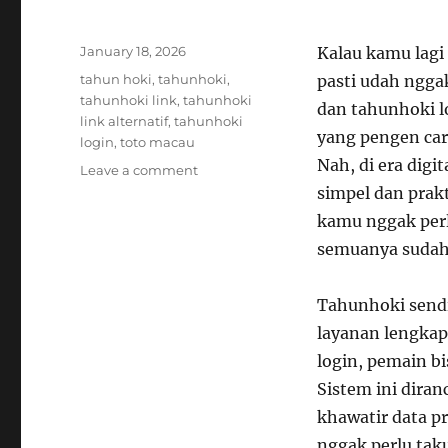
Posted
January 18, 2026
Kalau kamu lagi
on
Tags
tahun hoki
,
tahunhoki
,
pasti udah nggak
tahunhoki link
,
tahunhoki
dan tahunhoki l
link alternatif
,
tahunhoki
yang pengen car
login
,
toto macau
Nah, di era digi
on
Leave a comment
Tips
simpel dan prakt
Menang
kamu nggak perlu
Togel
semuanya sudah 
Macau
Buat
Pemula
Tahunhoki sendi
layanan lengkap
login, pemain b
Sistem ini dira
khawatir data pr
nggak perlu tak