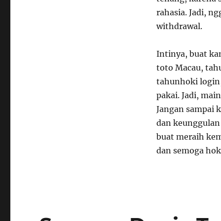
rahasia. Jadi, n
withdrawal.
Intinya, buat ka
toto Macau, tahu
tahunhoki login,
pakai. Jadi, mai
Jangan sampai k
dan keunggulan d
buat meraih kem
dan semoga hoki