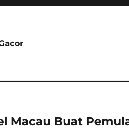
 Gacor
el Macau Buat Pemul