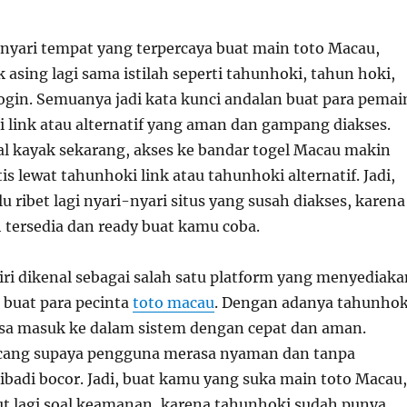
 nyari tempat yang terpercaya buat main toto Macau,
 asing lagi sama istilah seperti tahunhoki, tahun hoki,
ogin. Semuanya jadi kata kunci andalan buat para pemai
i link atau alternatif yang aman dan gampang diakses.
tal kayak sekarang, akses ke bandar togel Macau makin
is lewat tahunhoki link atau tahunhoki alternatif. Jadi,
 ribet lagi nyari-nyari situs yang susah diakses, karena
tersedia dan ready buat kamu coba.
ri dikenal sebagai salah satu platform yang menyediaka
 buat para pecinta
toto macau
. Dengan adanya tahunhok
isa masuk ke dalam sistem dengan cepat dan aman.
ncang supaya pengguna merasa nyaman dan tanpa
ibadi bocor. Jadi, buat kamu yang suka main toto Macau,
ut lagi soal keamanan, karena tahunhoki sudah punya