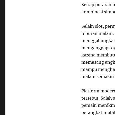
Setiap putaran
kombinasi simbo
Selain slot, pe
hiburan malam. 
menggabungkan 
menganggap toge
karena membutu
memasang angka.
mampu menghad
malam semakin 
Platform modern
tersebut. Salah
pemain menikmat
perangkat mobil