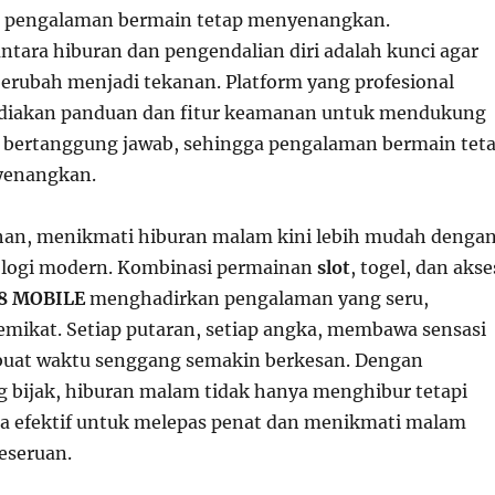
pengalaman bermain tetap menyenangkan.
tara hiburan dan pengendalian diri adalah kunci agar
berubah menjadi tekanan. Platform yang profesional
diakan panduan dan fitur keamanan untuk mendukung
 bertanggung jawab, sehingga pengalaman bermain tet
yenangkan.
han, menikmati hiburan malam kini lebih mudah denga
logi modern. Kombinasi permainan
slot
, togel, dan akse
8 MOBILE
menghadirkan pengalaman yang seru,
memikat. Setiap putaran, setiap angka, membawa sensasi
uat waktu senggang semakin berkesan. Dengan
 bijak, hiburan malam tidak hanya menghibur tetapi
ra efektif untuk melepas penat dan menikmati malam
eseruan.