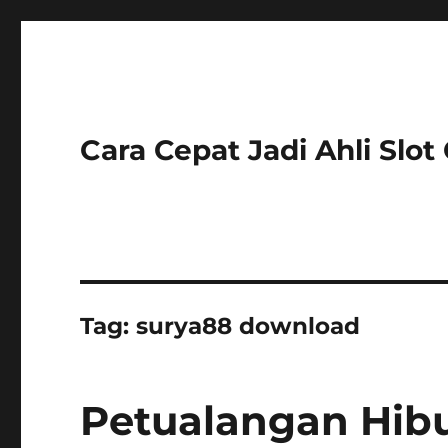
Cara Cepat Jadi Ahli Slot
Tag:
surya88 download
Petualangan Hib