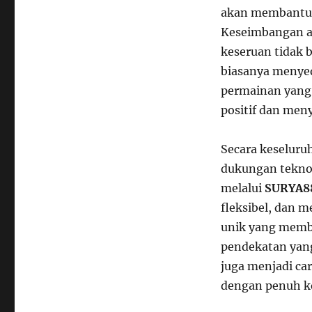
akan membantu 
Keseimbangan an
keseruan tidak 
biasanya menye
permainan yang
positif dan men
Secara keseluru
dukungan tekno
melalui
SURYA8
fleksibel, dan 
unik yang memb
pendekatan yang
juga menjadi ca
dengan penuh k