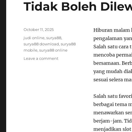
Tidak Boleh Dile
Posted
October 11, 2025
Hiburan malam k
on
Tags
judi online
,
surya88
,
pengalaman yan
surya88 download
,
surya88
Salah satu cara
mobile
,
surya88 online
mencoba permai
on
Leave a comment
bersamaan. Berb
Petualangan
Hiburan
yang mudah diak
Malam
sesuai selera m
yang
Tidak
Boleh
Salah satu favo
Dilewatkan
berbagai tema m
menawarkan sen
berjam-jam. Tid
menjadikan slot 