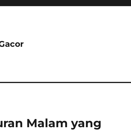
 Gacor
uran Malam yang