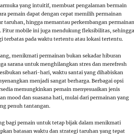
tarmuka yang intuitif, membuat pengalaman bermain
ara pemain dapat dengan cepat memilih permainan
tur taruhan, hingga memantau perkembangan permaina
. Fitur mobile ini juga mendukung fleksibilitas, sehingg
gi terbatas pada waktu tertentu atau lokasi tertentu.
rang, menikmati permainan bukan sekadar hiburan
juga sarana untuk menghilangkan stres dan merefresh
kesibukan sehari-hari, waktu santai yang dihabiskan
yenangkan menjadi sangat berharga. Berbagai opsi
ersedia memungkinkan pemain menyesuaikan jenis
n mood dan suasana hati, mulai dari permainan yang
ang penuh tantangan.
ting bagi pemain untuk tetap bijak dalam menikmati
pkan batasan waktu dan strategi taruhan yang tepat