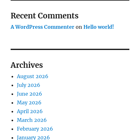
Recent Comments
A WordPress Commenter
on
Hello world!
Archives
August 2026
July 2026
June 2026
May 2026
April 2026
March 2026
February 2026
January 2026