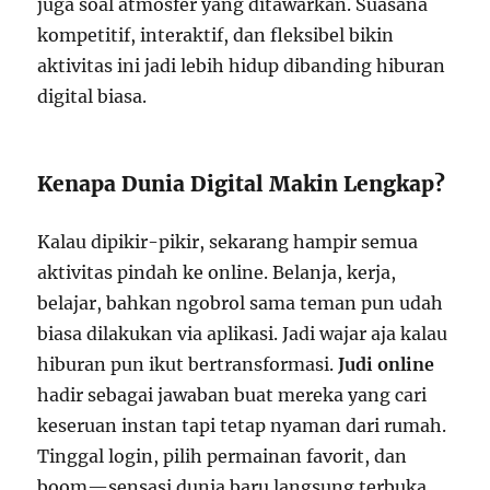
juga soal atmosfer yang ditawarkan. Suasana
kompetitif, interaktif, dan fleksibel bikin
aktivitas ini jadi lebih hidup dibanding hiburan
digital biasa.
Kenapa Dunia Digital Makin Lengkap?
Kalau dipikir-pikir, sekarang hampir semua
aktivitas pindah ke online. Belanja, kerja,
belajar, bahkan ngobrol sama teman pun udah
biasa dilakukan via aplikasi. Jadi wajar aja kalau
hiburan pun ikut bertransformasi.
Judi online
hadir sebagai jawaban buat mereka yang cari
keseruan instan tapi tetap nyaman dari rumah.
Tinggal login, pilih permainan favorit, dan
boom—sensasi dunia baru langsung terbuka.