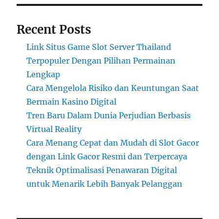
Recent Posts
Link Situs Game Slot Server Thailand
Terpopuler Dengan Pilihan Permainan
Lengkap
Cara Mengelola Risiko dan Keuntungan Saat
Bermain Kasino Digital
Tren Baru Dalam Dunia Perjudian Berbasis
Virtual Reality
Cara Menang Cepat dan Mudah di Slot Gacor
dengan Link Gacor Resmi dan Terpercaya
Teknik Optimalisasi Penawaran Digital
untuk Menarik Lebih Banyak Pelanggan