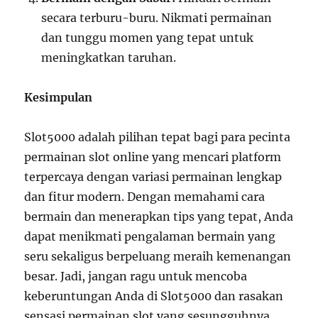
secara terburu-buru. Nikmati permainan
dan tunggu momen yang tepat untuk
meningkatkan taruhan.
Kesimpulan
Slot5000 adalah pilihan tepat bagi para pecinta
permainan slot online yang mencari platform
terpercaya dengan variasi permainan lengkap
dan fitur modern. Dengan memahami cara
bermain dan menerapkan tips yang tepat, Anda
dapat menikmati pengalaman bermain yang
seru sekaligus berpeluang meraih kemenangan
besar. Jadi, jangan ragu untuk mencoba
keberuntungan Anda di Slot5000 dan rasakan
sensasi permainan slot yang sesungguhnya.