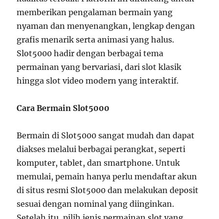
memberikan pengalaman bermain yang
nyaman dan menyenangkan, lengkap dengan
grafis menarik serta animasi yang halus.
Slot5000 hadir dengan berbagai tema
permainan yang bervariasi, dari slot klasik
hingga slot video modern yang interaktif.
Cara Bermain Slot5000
Bermain di Slot5000 sangat mudah dan dapat
diakses melalui berbagai perangkat, seperti
komputer, tablet, dan smartphone. Untuk
memulai, pemain hanya perlu mendaftar akun
di situs resmi Slot5000 dan melakukan deposit
sesuai dengan nominal yang diinginkan.
Setelah itu, pilih jenis permainan slot yang