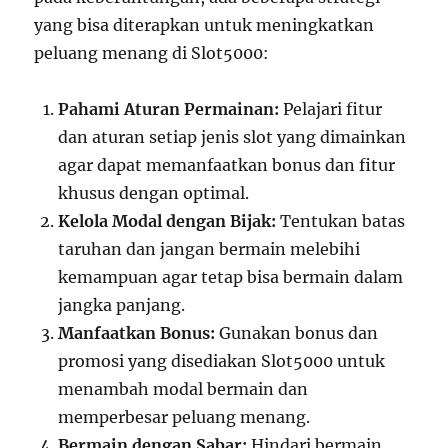
yang bisa diterapkan untuk meningkatkan
peluang menang di Slot5000:
Pahami Aturan Permainan:
Pelajari fitur
dan aturan setiap jenis slot yang dimainkan
agar dapat memanfaatkan bonus dan fitur
khusus dengan optimal.
Kelola Modal dengan Bijak:
Tentukan batas
taruhan dan jangan bermain melebihi
kemampuan agar tetap bisa bermain dalam
jangka panjang.
Manfaatkan Bonus:
Gunakan bonus dan
promosi yang disediakan Slot5000 untuk
menambah modal bermain dan
memperbesar peluang menang.
Bermain dengan Sabar:
Hindari bermain