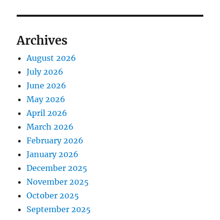
Archives
August 2026
July 2026
June 2026
May 2026
April 2026
March 2026
February 2026
January 2026
December 2025
November 2025
October 2025
September 2025