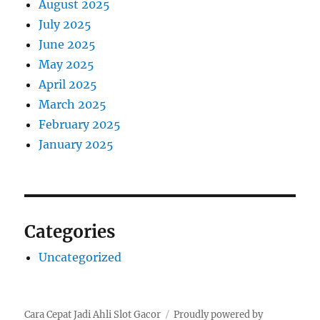
August 2025
July 2025
June 2025
May 2025
April 2025
March 2025
February 2025
January 2025
Categories
Uncategorized
Cara Cepat Jadi Ahli Slot Gacor
Proudly powered by