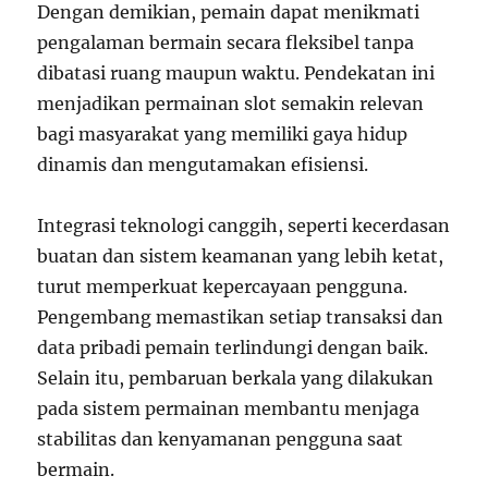
Dengan demikian, pemain dapat menikmati
pengalaman bermain secara fleksibel tanpa
dibatasi ruang maupun waktu. Pendekatan ini
menjadikan permainan slot semakin relevan
bagi masyarakat yang memiliki gaya hidup
dinamis dan mengutamakan efisiensi.
Integrasi teknologi canggih, seperti kecerdasan
buatan dan sistem keamanan yang lebih ketat,
turut memperkuat kepercayaan pengguna.
Pengembang memastikan setiap transaksi dan
data pribadi pemain terlindungi dengan baik.
Selain itu, pembaruan berkala yang dilakukan
pada sistem permainan membantu menjaga
stabilitas dan kenyamanan pengguna saat
bermain.