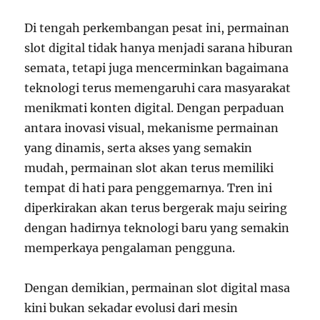
Di tengah perkembangan pesat ini, permainan
slot digital tidak hanya menjadi sarana hiburan
semata, tetapi juga mencerminkan bagaimana
teknologi terus memengaruhi cara masyarakat
menikmati konten digital. Dengan perpaduan
antara inovasi visual, mekanisme permainan
yang dinamis, serta akses yang semakin
mudah, permainan slot akan terus memiliki
tempat di hati para penggemarnya. Tren ini
diperkirakan akan terus bergerak maju seiring
dengan hadirnya teknologi baru yang semakin
memperkaya pengalaman pengguna.
Dengan demikian, permainan slot digital masa
kini bukan sekadar evolusi dari mesin