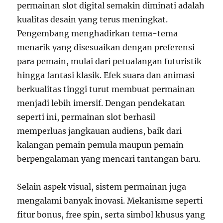
permainan slot digital semakin diminati adalah
kualitas desain yang terus meningkat.
Pengembang menghadirkan tema-tema
menarik yang disesuaikan dengan preferensi
para pemain, mulai dari petualangan futuristik
hingga fantasi klasik. Efek suara dan animasi
berkualitas tinggi turut membuat permainan
menjadi lebih imersif. Dengan pendekatan
seperti ini, permainan slot berhasil
memperluas jangkauan audiens, baik dari
kalangan pemain pemula maupun pemain
berpengalaman yang mencari tantangan baru.
Selain aspek visual, sistem permainan juga
mengalami banyak inovasi. Mekanisme seperti
fitur bonus, free spin, serta simbol khusus yang