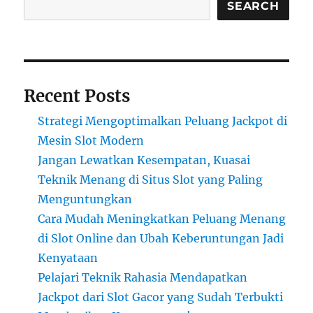
Para
SEARCH
Pecinta
Slot
Online
Recent Posts
Strategi Mengoptimalkan Peluang Jackpot di
Mesin Slot Modern
Jangan Lewatkan Kesempatan, Kuasai
Teknik Menang di Situs Slot yang Paling
Menguntungkan
Cara Mudah Meningkatkan Peluang Menang
di Slot Online dan Ubah Keberuntungan Jadi
Kenyataan
Pelajari Teknik Rahasia Mendapatkan
Jackpot dari Slot Gacor yang Sudah Terbukti