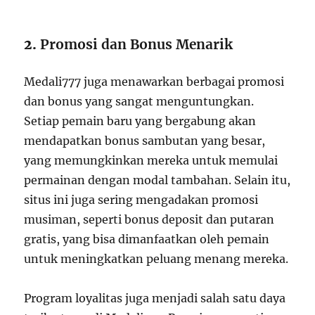
2.
Promosi dan Bonus Menarik
Medali777 juga menawarkan berbagai promosi
dan bonus yang sangat menguntungkan.
Setiap pemain baru yang bergabung akan
mendapatkan bonus sambutan yang besar,
yang memungkinkan mereka untuk memulai
permainan dengan modal tambahan. Selain itu,
situs ini juga sering mengadakan promosi
musiman, seperti bonus deposit dan putaran
gratis, yang bisa dimanfaatkan oleh pemain
untuk meningkatkan peluang menang mereka.
Program loyalitas juga menjadi salah satu daya