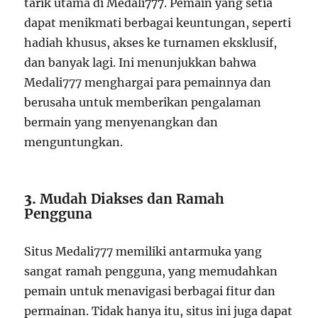
tarik utama di Medali777. Pemain yang setia
dapat menikmati berbagai keuntungan, seperti
hadiah khusus, akses ke turnamen eksklusif,
dan banyak lagi. Ini menunjukkan bahwa
Medali777 menghargai para pemainnya dan
berusaha untuk memberikan pengalaman
bermain yang menyenangkan dan
menguntungkan.
3.
Mudah Diakses dan Ramah
Pengguna
Situs Medali777 memiliki antarmuka yang
sangat ramah pengguna, yang memudahkan
pemain untuk menavigasi berbagai fitur dan
permainan. Tidak hanya itu, situs ini juga dapat