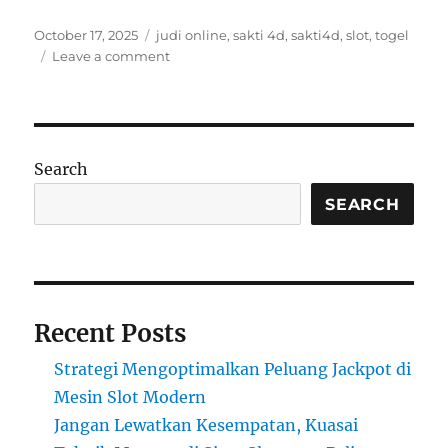
Posted
Tags
October 17, 2025
judi online
,
sakti 4d
,
sakti4d
,
slot
,
togel
on
on
Leave a comment
Ketika
Keberuntungan
dan
Strategi
Berjalan
Search
Beriringan
SEARCH
Recent Posts
Strategi Mengoptimalkan Peluang Jackpot di
Mesin Slot Modern
Jangan Lewatkan Kesempatan, Kuasai