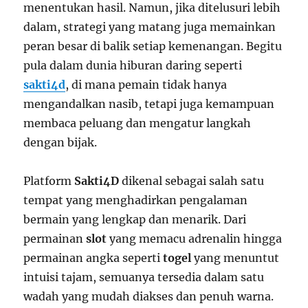
menentukan hasil. Namun, jika ditelusuri lebih
dalam, strategi yang matang juga memainkan
peran besar di balik setiap kemenangan. Begitu
pula dalam dunia hiburan daring seperti
sakti4d
, di mana pemain tidak hanya
mengandalkan nasib, tetapi juga kemampuan
membaca peluang dan mengatur langkah
dengan bijak.
Platform
Sakti4D
dikenal sebagai salah satu
tempat yang menghadirkan pengalaman
bermain yang lengkap dan menarik. Dari
permainan
slot
yang memacu adrenalin hingga
permainan angka seperti
togel
yang menuntut
intuisi tajam, semuanya tersedia dalam satu
wadah yang mudah diakses dan penuh warna.