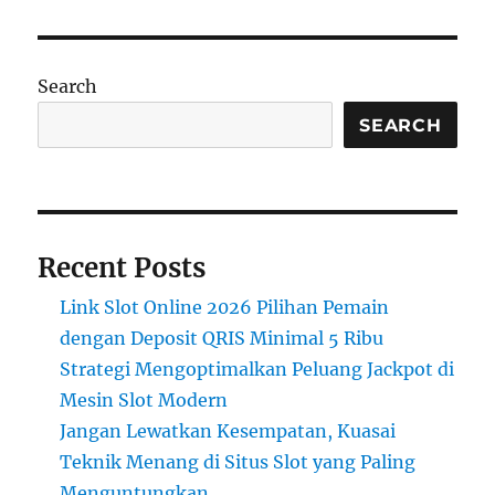
Sensasi
Toto
Macau
dan
Search
Ragam
Pilihan
SEARCH
Judi
Online
Recent Posts
Link Slot Online 2026 Pilihan Pemain
dengan Deposit QRIS Minimal 5 Ribu
Strategi Mengoptimalkan Peluang Jackpot di
Mesin Slot Modern
Jangan Lewatkan Kesempatan, Kuasai
Teknik Menang di Situs Slot yang Paling
Menguntungkan