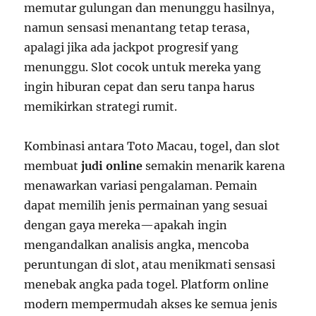
memutar gulungan dan menunggu hasilnya,
namun sensasi menantang tetap terasa,
apalagi jika ada jackpot progresif yang
menunggu. Slot cocok untuk mereka yang
ingin hiburan cepat dan seru tanpa harus
memikirkan strategi rumit.
Kombinasi antara Toto Macau, togel, dan slot
membuat
judi online
semakin menarik karena
menawarkan variasi pengalaman. Pemain
dapat memilih jenis permainan yang sesuai
dengan gaya mereka—apakah ingin
mengandalkan analisis angka, mencoba
peruntungan di slot, atau menikmati sensasi
menebak angka pada togel. Platform online
modern mempermudah akses ke semua jenis