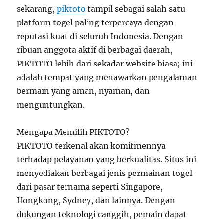
sekarang,
piktoto
tampil sebagai salah satu
platform togel paling terpercaya dengan
reputasi kuat di seluruh Indonesia. Dengan
ribuan anggota aktif di berbagai daerah,
PIKTOTO lebih dari sekadar website biasa; ini
adalah tempat yang menawarkan pengalaman
bermain yang aman, nyaman, dan
menguntungkan.
Mengapa Memilih PIKTOTO?
PIKTOTO terkenal akan komitmennya
terhadap pelayanan yang berkualitas. Situs ini
menyediakan berbagai jenis permainan togel
dari pasar ternama seperti Singapore,
Hongkong, Sydney, dan lainnya. Dengan
dukungan teknologi canggih, pemain dapat