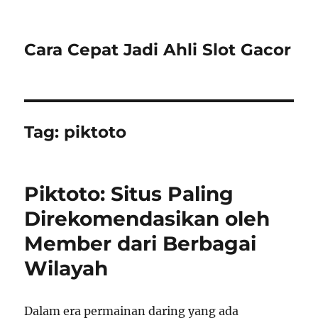
Cara Cepat Jadi Ahli Slot Gacor
Tag:
piktoto
Piktoto: Situs Paling
Direkomendasikan oleh
Member dari Berbagai
Wilayah
Dalam era permainan daring yang ada