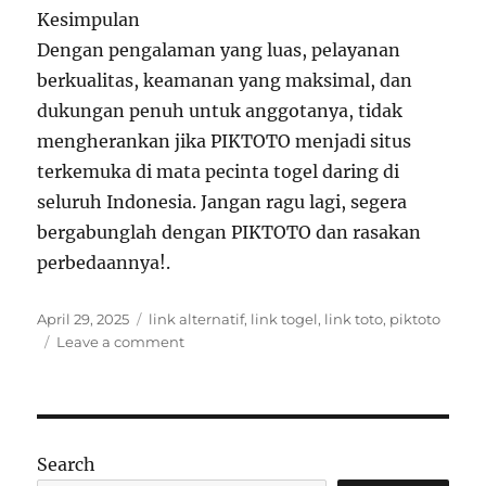
Kesimpulan
Dengan pengalaman yang luas, pelayanan
berkualitas, keamanan yang maksimal, dan
dukungan penuh untuk anggotanya, tidak
mengherankan jika PIKTOTO menjadi situs
terkemuka di mata pecinta togel daring di
seluruh Indonesia. Jangan ragu lagi, segera
bergabunglah dengan PIKTOTO dan rasakan
perbedaannya!.
Posted
Tags
April 29, 2025
link alternatif
,
link togel
,
link toto
,
piktoto
on
on
Leave a comment
Piktoto:
Situs
Paling
Direkomendasikan
oleh
Search
Member