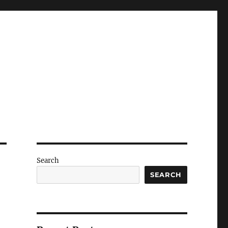
Search
SEARCH