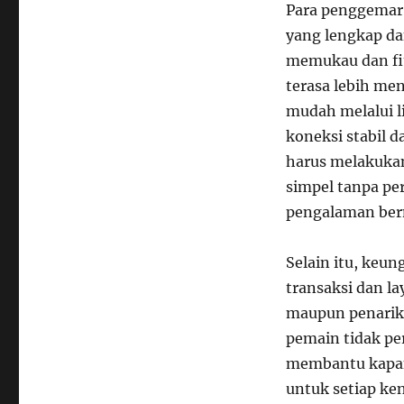
Mengelola
Para penggemar s
Modal
yang lengkap da
Lebih
memukau dan fi
Aman
terasa lebih me
mudah melalui l
koneksi stabil 
harus melakukan
simpel tanpa pe
pengalaman ber
Selain itu, keu
transaksi dan la
maupun penarika
pemain tidak pe
membantu kapan s
untuk setiap ke