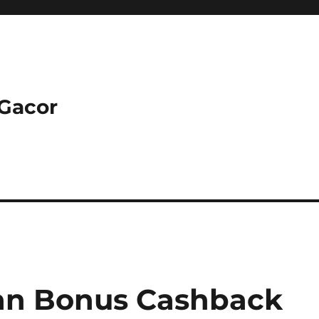
 Gacor
gan Bonus Cashback