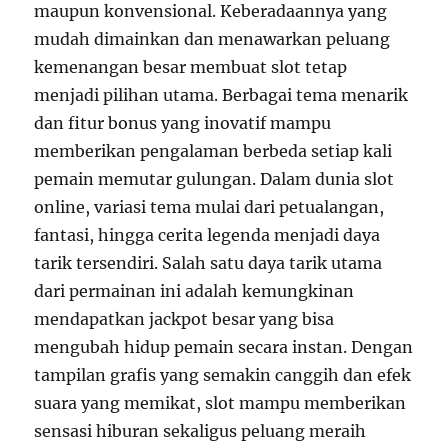
maupun konvensional. Keberadaannya yang
mudah dimainkan dan menawarkan peluang
kemenangan besar membuat slot tetap
menjadi pilihan utama. Berbagai tema menarik
dan fitur bonus yang inovatif mampu
memberikan pengalaman berbeda setiap kali
pemain memutar gulungan. Dalam dunia slot
online, variasi tema mulai dari petualangan,
fantasi, hingga cerita legenda menjadi daya
tarik tersendiri. Salah satu daya tarik utama
dari permainan ini adalah kemungkinan
mendapatkan jackpot besar yang bisa
mengubah hidup pemain secara instan. Dengan
tampilan grafis yang semakin canggih dan efek
suara yang memikat, slot mampu memberikan
sensasi hiburan sekaligus peluang meraih