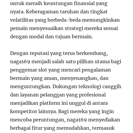
untuk meraih keuntungan finansial yang
nyata. Keberagaman taruhan dan tingkat
volatilitas yang berbeda-beda memungkinkan
pemain menyesuaikan strategi mereka sesuai
dengan modal dan tujuan bermain.
Dengan reputasi yang terus berkembang,
naga169 menjadi salah satu pilihan utama bagi
penggemar slot yang mencari pengalaman
bermain yang aman, menyenangkan, dan
menguntungkan. Dukungan teknologi canggih
dan layanan pelanggan yang profesional
menjadikan platform ini unggul di antara
kompetitor lainnya. Bagi mereka yang ingin
mencoba peruntungan, naga169 menyediakan
berbagai fitur yang memudahkan, termasuk