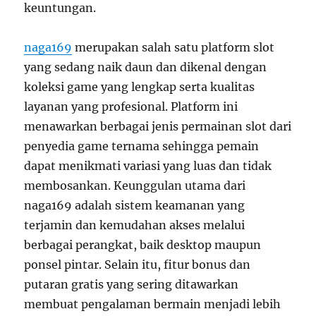
keuntungan.
naga169
merupakan salah satu platform slot
yang sedang naik daun dan dikenal dengan
koleksi game yang lengkap serta kualitas
layanan yang profesional. Platform ini
menawarkan berbagai jenis permainan slot dari
penyedia game ternama sehingga pemain
dapat menikmati variasi yang luas dan tidak
membosankan. Keunggulan utama dari
naga169 adalah sistem keamanan yang
terjamin dan kemudahan akses melalui
berbagai perangkat, baik desktop maupun
ponsel pintar. Selain itu, fitur bonus dan
putaran gratis yang sering ditawarkan
membuat pengalaman bermain menjadi lebih