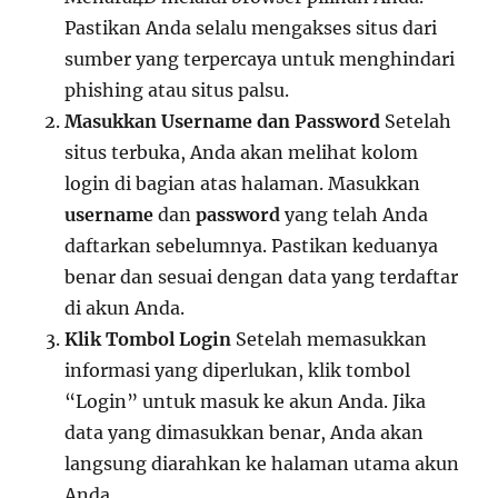
Pastikan Anda selalu mengakses situs dari
sumber yang terpercaya untuk menghindari
phishing atau situs palsu.
Masukkan Username dan Password
Setelah
situs terbuka, Anda akan melihat kolom
login di bagian atas halaman. Masukkan
username
dan
password
yang telah Anda
daftarkan sebelumnya. Pastikan keduanya
benar dan sesuai dengan data yang terdaftar
di akun Anda.
Klik Tombol Login
Setelah memasukkan
informasi yang diperlukan, klik tombol
“Login” untuk masuk ke akun Anda. Jika
data yang dimasukkan benar, Anda akan
langsung diarahkan ke halaman utama akun
Anda.