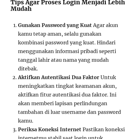
Tips Agar Proses Login Menjadi Lebih
Mudah
Gunakan Password yang Kuat
Agar akun
kamu tetap aman, selalu gunakan
kombinasi password yang kuat. Hindari
menggunakan informasi pribadi seperti
tanggal lahir atau nama yang mudah
ditebak.
Aktifkan Autentikasi Dua Faktor
Untuk
meningkatkan tingkat keamanan akun,
aktifkan fitur autentikasi dua faktor. Ini
akan memberi lapisan perlindungan
tambahan di luar username dan password
kamu.
Periksa Koneksi Internet
Pastikan koneksi
internetmu stabil saat login untuk