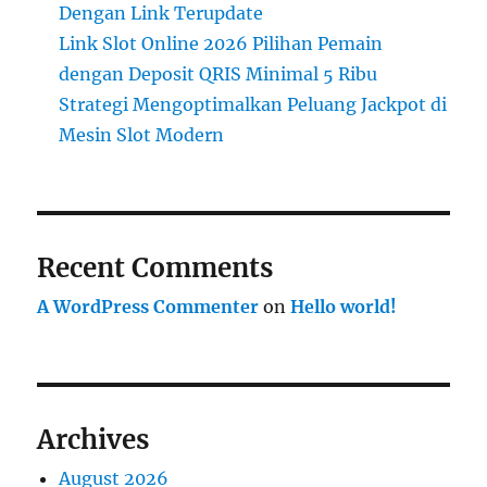
Dengan Link Terupdate
Link Slot Online 2026 Pilihan Pemain
dengan Deposit QRIS Minimal 5 Ribu
Strategi Mengoptimalkan Peluang Jackpot di
Mesin Slot Modern
Recent Comments
A WordPress Commenter
on
Hello world!
Archives
August 2026