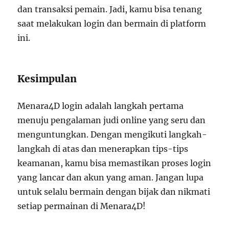
dan transaksi pemain. Jadi, kamu bisa tenang
saat melakukan login dan bermain di platform
ini.
Kesimpulan
Menara4D login adalah langkah pertama
menuju pengalaman judi online yang seru dan
menguntungkan. Dengan mengikuti langkah-
langkah di atas dan menerapkan tips-tips
keamanan, kamu bisa memastikan proses login
yang lancar dan akun yang aman. Jangan lupa
untuk selalu bermain dengan bijak dan nikmati
setiap permainan di Menara4D!