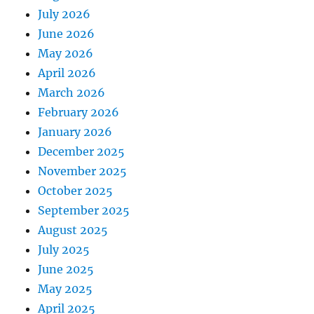
July 2026
June 2026
May 2026
April 2026
March 2026
February 2026
January 2026
December 2025
November 2025
October 2025
September 2025
August 2025
July 2025
June 2025
May 2025
April 2025