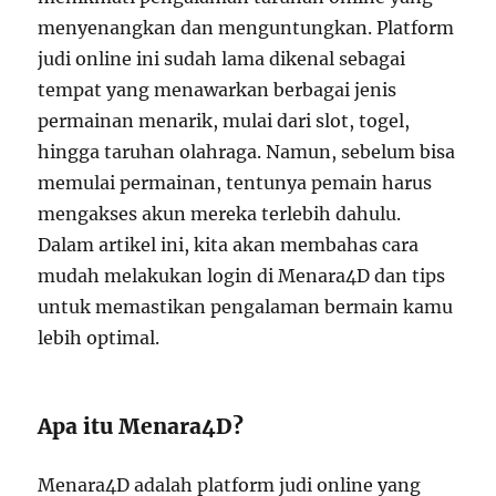
menyenangkan dan menguntungkan. Platform
judi online ini sudah lama dikenal sebagai
tempat yang menawarkan berbagai jenis
permainan menarik, mulai dari slot, togel,
hingga taruhan olahraga. Namun, sebelum bisa
memulai permainan, tentunya pemain harus
mengakses akun mereka terlebih dahulu.
Dalam artikel ini, kita akan membahas cara
mudah melakukan login di Menara4D dan tips
untuk memastikan pengalaman bermain kamu
lebih optimal.
Apa itu Menara4D?
Menara4D adalah platform judi online yang