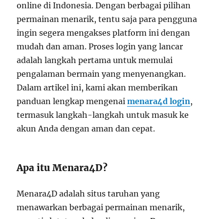
online di Indonesia. Dengan berbagai pilihan
permainan menarik, tentu saja para pengguna
ingin segera mengakses platform ini dengan
mudah dan aman. Proses login yang lancar
adalah langkah pertama untuk memulai
pengalaman bermain yang menyenangkan.
Dalam artikel ini, kami akan memberikan
panduan lengkap mengenai
menara4d login
,
termasuk langkah-langkah untuk masuk ke
akun Anda dengan aman dan cepat.
Apa itu Menara4D?
Menara4D adalah situs taruhan yang
menawarkan berbagai permainan menarik,