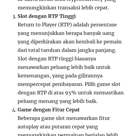
memungkinkan transaksi lebih cepat.
Slot dengan RTP Tinggi
Return to Player (RTP) adalah persentase
yang menunjukkan berapa banyak uang
yang diperkirakan akan kembali ke pemain
dari total taruhan dalam jangka panjang.
Slot dengan RTP tinggi biasanya
menawarkan peluang lebih baik untuk
kemenangan, yang pada gilirannya
mempercepat pembayaran. Pilih game slot
dengan RTP di atas 95% untuk memastikan
peluang menang yang lebih baik.
Game dengan Fitur Cepat
Beberapa game slot menawarkan fitur
autoplay atau putaran cepat yang
memungkinkan permainan berjalan lebih