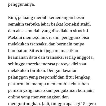
penggunanya.
Kini, peluang meraih kemenangan besar
semakin terbuka lebar berkat koneksi stabil
dan akses mudah yang disediakan situs ini.
Melalui meme4d link resmi, pengguna bisa
melakukan transaksi dan bermain tanpa
hambatan. Situs ini juga memastikan
keamanan data dan transaksi setiap anggota,
sehingga mereka merasa percaya diri saat
melakukan taruhan. Dengan layanan
pelanggan yang responsif dan fitur lengkap,
platform ini mampu memenuhi kebutuhan
pemain yang haus akan pengalaman bermain
online yang menyenangkan dan
menguntungkan. Jadi, tunggu apa lagi? Segera