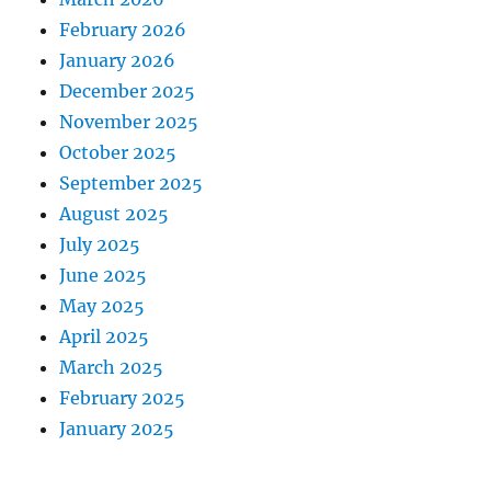
February 2026
January 2026
December 2025
November 2025
October 2025
September 2025
August 2025
July 2025
June 2025
May 2025
April 2025
March 2025
February 2025
January 2025