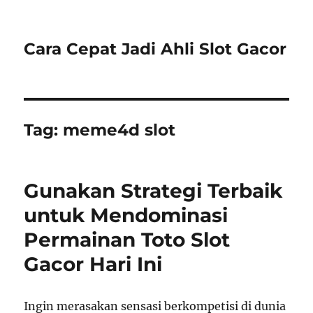
Cara Cepat Jadi Ahli Slot Gacor
Tag:
meme4d slot
Gunakan Strategi Terbaik
untuk Mendominasi
Permainan Toto Slot
Gacor Hari Ini
Ingin merasakan sensasi berkompetisi di dunia