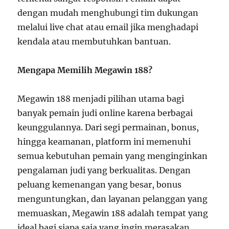
dengan mudah menghubungi tim dukungan
melalui live chat atau email jika menghadapi
kendala atau membutuhkan bantuan.
Mengapa Memilih Megawin 188?
Megawin 188 menjadi pilihan utama bagi
banyak pemain judi online karena berbagai
keunggulannya. Dari segi permainan, bonus,
hingga keamanan, platform ini memenuhi
semua kebutuhan pemain yang menginginkan
pengalaman judi yang berkualitas. Dengan
peluang kemenangan yang besar, bonus
menguntungkan, dan layanan pelanggan yang
memuaskan, Megawin 188 adalah tempat yang
ideal bagi siapa saja yang ingin merasakan