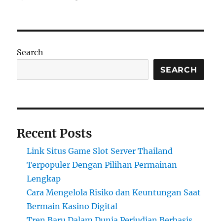
on
Megawin
188:
Platform
Slot
Online
Search
Terpercaya
untuk
SEARCH
Pengalaman
Bermain
yang
Menguntungk
Recent Posts
Link Situs Game Slot Server Thailand
Terpopuler Dengan Pilihan Permainan
Lengkap
Cara Mengelola Risiko dan Keuntungan Saat
Bermain Kasino Digital
Tren Baru Dalam Dunia Perjudian Berbasis