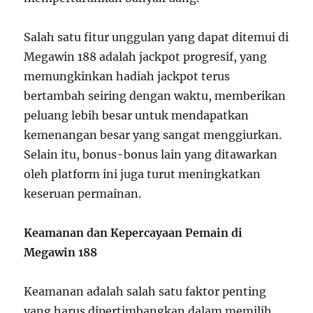
Salah satu fitur unggulan yang dapat ditemui di
Megawin 188 adalah jackpot progresif, yang
memungkinkan hadiah jackpot terus
bertambah seiring dengan waktu, memberikan
peluang lebih besar untuk mendapatkan
kemenangan besar yang sangat menggiurkan.
Selain itu, bonus-bonus lain yang ditawarkan
oleh platform ini juga turut meningkatkan
keseruan permainan.
Keamanan dan Kepercayaan Pemain di
Megawin 188
Keamanan adalah salah satu faktor penting
yang harus dipertimbangkan dalam memilih