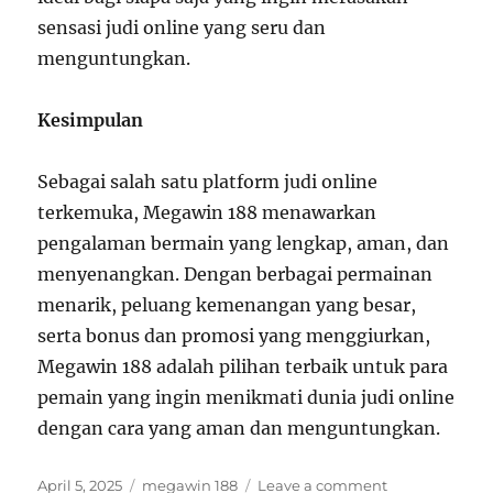
sensasi judi online yang seru dan
menguntungkan.
Kesimpulan
Sebagai salah satu platform judi online
terkemuka, Megawin 188 menawarkan
pengalaman bermain yang lengkap, aman, dan
menyenangkan. Dengan berbagai permainan
menarik, peluang kemenangan yang besar,
serta bonus dan promosi yang menggiurkan,
Megawin 188 adalah pilihan terbaik untuk para
pemain yang ingin menikmati dunia judi online
dengan cara yang aman dan menguntungkan.
Posted
Tags
on
April 5, 2025
megawin 188
Leave a comment