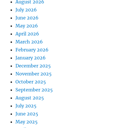
August 2026
July 2026
June 2026
May 2026
April 2026
March 2026
February 2026
January 2026
December 2025
November 2025
October 2025
September 2025
August 2025
July 2025
June 2025
May 2025