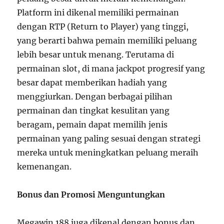
Platform ini dikenal memiliki permainan
dengan RTP (Return to Player) yang tinggi,
yang berarti bahwa pemain memiliki peluang
lebih besar untuk menang. Terutama di
permainan slot, di mana jackpot progresif yang
besar dapat memberikan hadiah yang
menggiurkan. Dengan berbagai pilihan
permainan dan tingkat kesulitan yang
beragam, pemain dapat memilih jenis
permainan yang paling sesuai dengan strategi
mereka untuk meningkatkan peluang meraih
kemenangan.
Bonus dan Promosi Menguntungkan
Megawin 188 juga dikenal dengan bonus dan