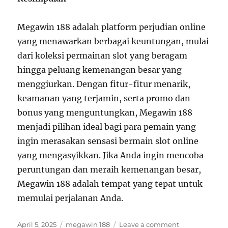
Megawin 188 adalah platform perjudian online
yang menawarkan berbagai keuntungan, mulai
dari koleksi permainan slot yang beragam
hingga peluang kemenangan besar yang
menggiurkan. Dengan fitur-fitur menarik,
keamanan yang terjamin, serta promo dan
bonus yang menguntungkan, Megawin 188
menjadi pilihan ideal bagi para pemain yang
ingin merasakan sensasi bermain slot online
yang mengasyikkan. Jika Anda ingin mencoba
peruntungan dan meraih kemenangan besar,
Megawin 188 adalah tempat yang tepat untuk
memulai perjalanan Anda.
Posted
Tags
on
April 5, 2025
megawin 188
Leave a comment