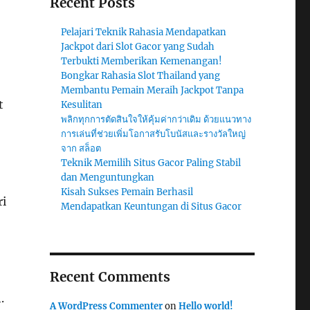
Recent Posts
Pelajari Teknik Rahasia Mendapatkan
Jackpot dari Slot Gacor yang Sudah
Terbukti Memberikan Kemenangan!
Bongkar Rahasia Slot Thailand yang
Membantu Pemain Meraih Jackpot Tanpa
t
Kesulitan
พลิกทุกการตัดสินใจให้คุ้มค่ากว่าเดิม ด้วยแนวทาง
การเล่นที่ช่วยเพิ่มโอกาสรับโบนัสและรางวัลใหญ่
จาก สล็อต
Teknik Memilih Situs Gacor Paling Stabil
dan Menguntungkan
Kisah Sukses Pemain Berhasil
ri
Mendapatkan Keuntungan di Situs Gacor
Recent Comments
.
A WordPress Commenter
on
Hello world!