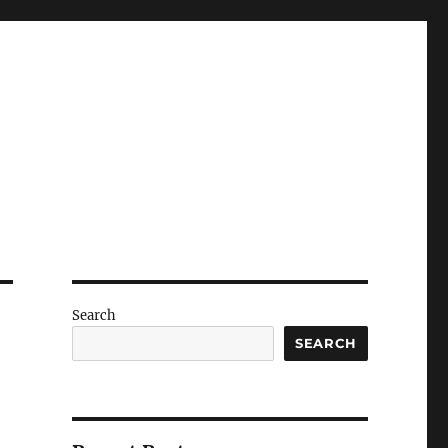
Search
SEARCH