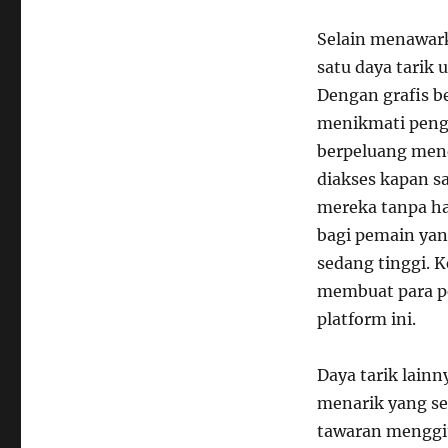
Lebih
Sering
Selain menawark
satu daya tari
Dengan grafis be
menikmati penga
berpeluang men
diakses kapan 
mereka tanpa ha
bagi pemain yan
sedang tinggi. 
membuat para pe
platform ini.
Daya tarik lain
menarik yang se
tawaran menggi