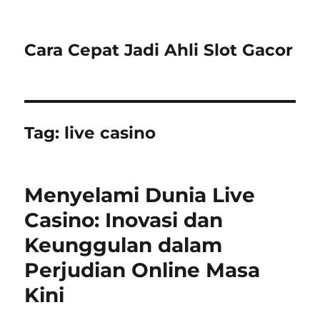
Cara Cepat Jadi Ahli Slot Gacor
Tag:
live casino
Menyelami Dunia Live
Casino: Inovasi dan
Keunggulan dalam
Perjudian Online Masa
Kini