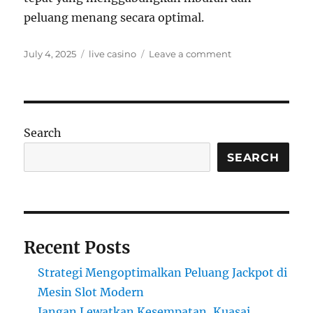
peluang menang secara optimal.
Posted
Tags
on
July 4, 2025
live casino
Leave a comment
on
Menyelami
Dunia
Live
Casino:
Inovasi
Search
dan
Keunggulan
SEARCH
dalam
Perjudian
Online
Masa
Kini
Recent Posts
Strategi Mengoptimalkan Peluang Jackpot di
Mesin Slot Modern
Jangan Lewatkan Kesempatan, Kuasai