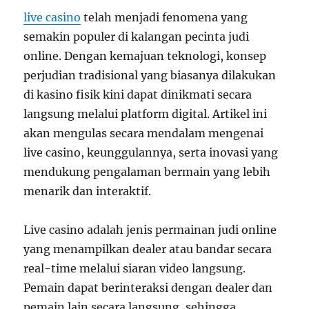
live casino
telah menjadi fenomena yang
semakin populer di kalangan pecinta judi
online. Dengan kemajuan teknologi, konsep
perjudian tradisional yang biasanya dilakukan
di kasino fisik kini dapat dinikmati secara
langsung melalui platform digital. Artikel ini
akan mengulas secara mendalam mengenai
live casino, keunggulannya, serta inovasi yang
mendukung pengalaman bermain yang lebih
menarik dan interaktif.
Live casino adalah jenis permainan judi online
yang menampilkan dealer atau bandar secara
real-time melalui siaran video langsung.
Pemain dapat berinteraksi dengan dealer dan
pemain lain secara langsung, sehingga