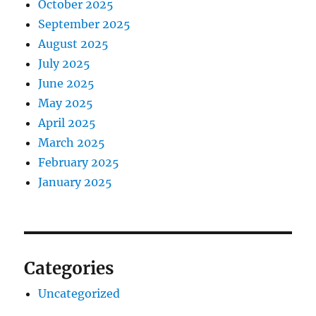
October 2025
September 2025
August 2025
July 2025
June 2025
May 2025
April 2025
March 2025
February 2025
January 2025
Categories
Uncategorized