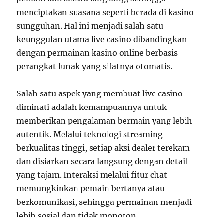
menciptakan suasana seperti berada di kasino
sungguhan. Hal ini menjadi salah satu
keunggulan utama live casino dibandingkan
dengan permainan kasino online berbasis
perangkat lunak yang sifatnya otomatis.
Salah satu aspek yang membuat live casino
diminati adalah kemampuannya untuk
memberikan pengalaman bermain yang lebih
autentik. Melalui teknologi streaming
berkualitas tinggi, setiap aksi dealer terekam
dan disiarkan secara langsung dengan detail
yang tajam. Interaksi melalui fitur chat
memungkinkan pemain bertanya atau
berkomunikasi, sehingga permainan menjadi
lebih sosial dan tidak monoton.