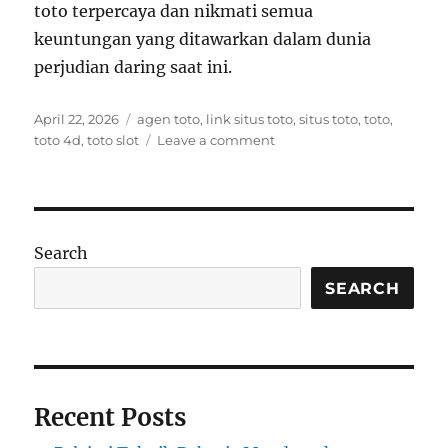
toto terpercaya dan nikmati semua
keuntungan yang ditawarkan dalam dunia
perjudian daring saat ini.
Posted
Tags
April 22, 2026
agen toto
,
link situs toto
,
situs toto
,
toto
,
on
on
toto 4d
,
toto slot
Leave a comment
Rahasia
Sukses
Bermain
Toto
dengan
Search
Teknik
yang
SEARCH
Jarang
Diketahui
Recent Posts