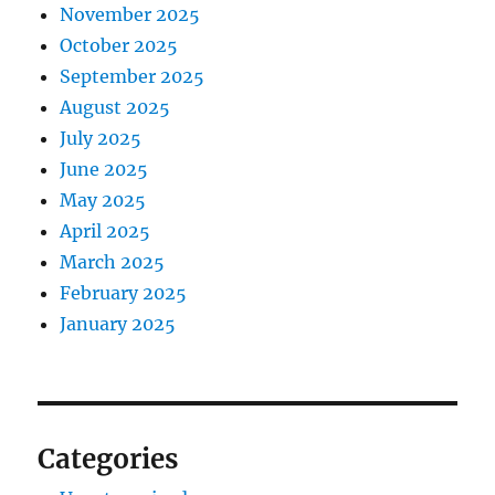
November 2025
October 2025
September 2025
August 2025
July 2025
June 2025
May 2025
April 2025
March 2025
February 2025
January 2025
Categories