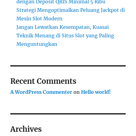
dengan Deposit QRIS Minimal 5 Ribu
Strategi Mengoptimalkan Peluang Jackpot di
Mesin Slot Modern
Jangan Lewatkan Kesempatan, Kuasai
Teknik Menang di Situs Slot yang Paling
Menguntungkan
Recent Comments
A WordPress Commenter
on
Hello world!
Archives