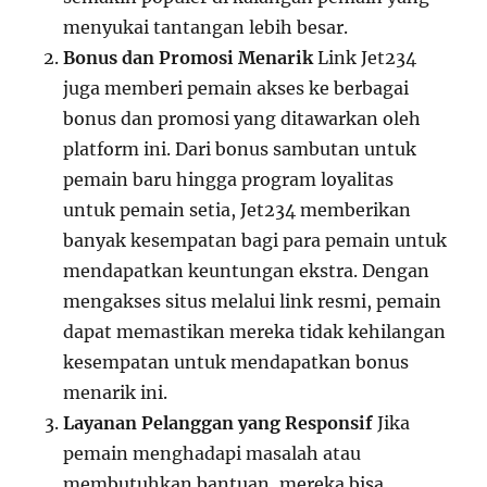
menyukai tantangan lebih besar.
Bonus dan Promosi Menarik
Link Jet234
juga memberi pemain akses ke berbagai
bonus dan promosi yang ditawarkan oleh
platform ini. Dari bonus sambutan untuk
pemain baru hingga program loyalitas
untuk pemain setia, Jet234 memberikan
banyak kesempatan bagi para pemain untuk
mendapatkan keuntungan ekstra. Dengan
mengakses situs melalui link resmi, pemain
dapat memastikan mereka tidak kehilangan
kesempatan untuk mendapatkan bonus
menarik ini.
Layanan Pelanggan yang Responsif
Jika
pemain menghadapi masalah atau
membutuhkan bantuan, mereka bisa