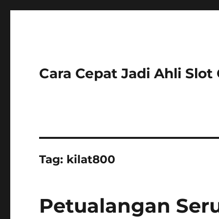
Cara Cepat Jadi Ahli Slot
Tag:
kilat800
Petualangan Seru