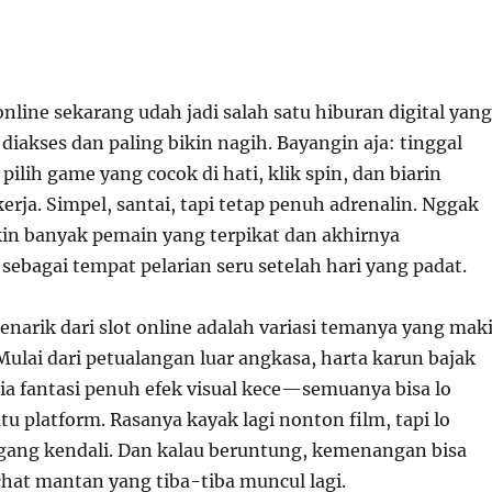
nline sekarang udah jadi salah satu hiburan digital yang
iakses dan paling bikin nagih. Bayangin aja: tinggal
pilih game yang cocok di hati, klik spin, dan biarin
erja. Simpel, santai, tapi tetap penuh adrenalin. Nggak
in banyak pemain yang terpikat dan akhirnya
sebagai tempat pelarian seru setelah hari yang padat.
enarik dari slot online adalah variasi temanya yang mak
. Mulai dari petualangan luar angkasa, harta karun bajak
nia fantasi penuh efek visual kece—semuanya bisa lo
u platform. Rasanya kayak lagi nonton film, tapi lo
gang kendali. Dan kalau beruntung, kemenangan bisa
chat mantan yang tiba-tiba muncul lagi.