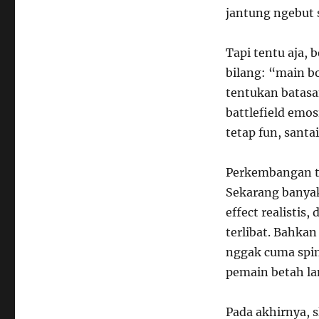
jantung ngebut s
Tapi tentu aja, 
bilang: “main bo
tentukan batasan
battlefield emo
tetap fun, sant
Perkembangan te
Sekarang banyak
effect realistis,
terlibat. Bahka
nggak cuma spin
pemain betah l
Pada akhirnya, 