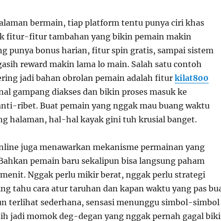
alaman bermain, tiap platform tentu punya ciri khas
uk fitur-fitur tambahan yang bikin pemain makin
 punya bonus harian, fitur spin gratis, sampai sistem
gasih reward makin lama lo main. Salah satu contoh
ering jadi bahan obrolan pemain adalah fitur
kilat800
enal gampang diakses dan bikin proses masuk ke
anti-ribet. Buat pemain yang nggak mau buang waktu
g halaman, hal-hal kayak gini tuh krusial banget.
t online juga menawarkan mekanisme permainan yang
Bahkan pemain baru sekalipun bisa langsung paham
enit. Nggak perlu mikir berat, nggak perlu strategi
ting tahu cara atur taruhan dan kapan waktu yang pas bu
n terlihat sederhana, sensasi menunggu simbol-simbol
sih jadi momok deg-degan yang nggak pernah gagal bik