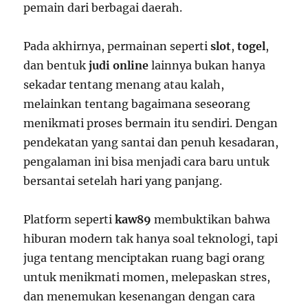
pemain dari berbagai daerah.
Pada akhirnya, permainan seperti
slot
,
togel
,
dan bentuk
judi online
lainnya bukan hanya
sekadar tentang menang atau kalah,
melainkan tentang bagaimana seseorang
menikmati proses bermain itu sendiri. Dengan
pendekatan yang santai dan penuh kesadaran,
pengalaman ini bisa menjadi cara baru untuk
bersantai setelah hari yang panjang.
Platform seperti
kaw89
membuktikan bahwa
hiburan modern tak hanya soal teknologi, tapi
juga tentang menciptakan ruang bagi orang
untuk menikmati momen, melepaskan stres,
dan menemukan kesenangan dengan cara