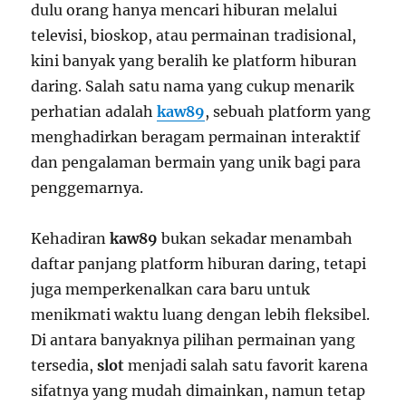
dulu orang hanya mencari hiburan melalui
televisi, bioskop, atau permainan tradisional,
kini banyak yang beralih ke platform hiburan
daring. Salah satu nama yang cukup menarik
perhatian adalah
kaw89
, sebuah platform yang
menghadirkan beragam permainan interaktif
dan pengalaman bermain yang unik bagi para
penggemarnya.
Kehadiran
kaw89
bukan sekadar menambah
daftar panjang platform hiburan daring, tetapi
juga memperkenalkan cara baru untuk
menikmati waktu luang dengan lebih fleksibel.
Di antara banyaknya pilihan permainan yang
tersedia,
slot
menjadi salah satu favorit karena
sifatnya yang mudah dimainkan, namun tetap