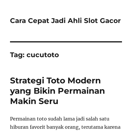
Cara Cepat Jadi Ahli Slot Gacor
Tag:
cucutoto
Strategi Toto Modern
yang Bikin Permainan
Makin Seru
Permainan toto sudah lama jadi salah satu
hiburan favorit banyak orang, terutama karena