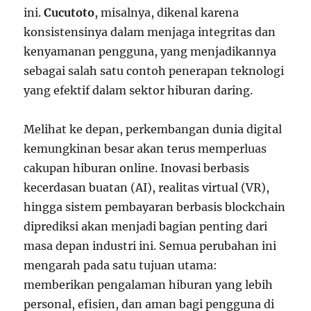
ini.
Cucutoto
, misalnya, dikenal karena
konsistensinya dalam menjaga integritas dan
kenyamanan pengguna, yang menjadikannya
sebagai salah satu contoh penerapan teknologi
yang efektif dalam sektor hiburan daring.
Melihat ke depan, perkembangan dunia digital
kemungkinan besar akan terus memperluas
cakupan hiburan online. Inovasi berbasis
kecerdasan buatan (AI), realitas virtual (VR),
hingga sistem pembayaran berbasis blockchain
diprediksi akan menjadi bagian penting dari
masa depan industri ini. Semua perubahan ini
mengarah pada satu tujuan utama:
memberikan pengalaman hiburan yang lebih
personal, efisien, dan aman bagi pengguna di