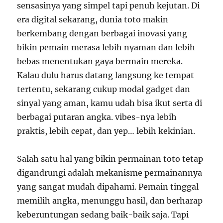
sensasinya yang simpel tapi penuh kejutan. Di
era digital sekarang, dunia toto makin
berkembang dengan berbagai inovasi yang
bikin pemain merasa lebih nyaman dan lebih
bebas menentukan gaya bermain mereka.
Kalau dulu harus datang langsung ke tempat
tertentu, sekarang cukup modal gadget dan
sinyal yang aman, kamu udah bisa ikut serta di
berbagai putaran angka. vibes-nya lebih
praktis, lebih cepat, dan yep… lebih kekinian.
Salah satu hal yang bikin permainan toto tetap
digandrungi adalah mekanisme permainannya
yang sangat mudah dipahami. Pemain tinggal
memilih angka, menunggu hasil, dan berharap
keberuntungan sedang baik-baik saja. Tapi