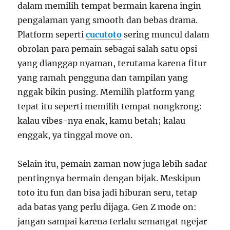
dalam memilih tempat bermain karena ingin
pengalaman yang smooth dan bebas drama.
Platform seperti
cucutoto
sering muncul dalam
obrolan para pemain sebagai salah satu opsi
yang dianggap nyaman, terutama karena fitur
yang ramah pengguna dan tampilan yang
nggak bikin pusing. Memilih platform yang
tepat itu seperti memilih tempat nongkrong:
kalau vibes-nya enak, kamu betah; kalau
enggak, ya tinggal move on.
Selain itu, pemain zaman now juga lebih sadar
pentingnya bermain dengan bijak. Meskipun
toto itu fun dan bisa jadi hiburan seru, tetap
ada batas yang perlu dijaga. Gen Z mode on:
jangan sampai karena terlalu semangat ngejar