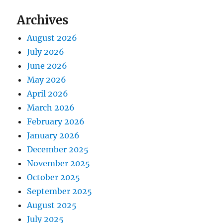
Archives
August 2026
July 2026
June 2026
May 2026
April 2026
March 2026
February 2026
January 2026
December 2025
November 2025
October 2025
September 2025
August 2025
July 2025