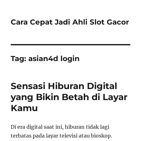
Cara Cepat Jadi Ahli Slot Gacor
Tag:
asian4d login
Sensasi Hiburan Digital
yang Bikin Betah di Layar
Kamu
Di era digital saat ini, hiburan tidak lagi
terbatas pada layar televisi atau bioskop.