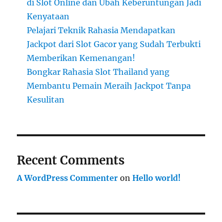
di Slot Online dan Ubah Keberuntungan Jadi
Kenyataan
Pelajari Teknik Rahasia Mendapatkan
Jackpot dari Slot Gacor yang Sudah Terbukti
Memberikan Kemenangan!
Bongkar Rahasia Slot Thailand yang
Membantu Pemain Meraih Jackpot Tanpa
Kesulitan
Recent Comments
A WordPress Commenter
on
Hello world!