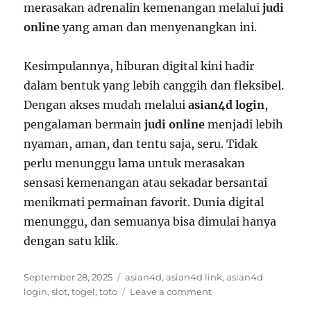
merasakan adrenalin kemenangan melalui
judi
online
yang aman dan menyenangkan ini.
Kesimpulannya, hiburan digital kini hadir
dalam bentuk yang lebih canggih dan fleksibel.
Dengan akses mudah melalui
asian4d login
,
pengalaman bermain
judi online
menjadi lebih
nyaman, aman, dan tentu saja, seru. Tidak
perlu menunggu lama untuk merasakan
sensasi kemenangan atau sekadar bersantai
menikmati permainan favorit. Dunia digital
menunggu, dan semuanya bisa dimulai hanya
dengan satu klik.
Posted
Tags
September 28, 2025
asian4d
,
asian4d link
,
asian4d
on
on
login
,
slot
,
togel
,
toto
Leave a comment
Sensasi