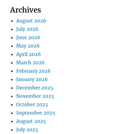
Archives
August 2026
July 2026
June 2026
May 2026
April 2026
March 2026
February 2026
January 2026
December 2025
November 2025
October 2025
September 2025
August 2025
July 2025