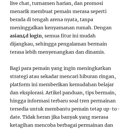
live chat, turnamen harian, dan promosi
menarik membuat pemain merasa seperti
berada di tengah arena nyata, tanpa
meninggalkan kenyamanan rumah. Dengan
asian4d login
, semua fitur ini mudah
dijangkau, sehingga pengalaman bermain
terasa lebih menyenangkan dan dinamis.
Bagi para pemain yang ingin meningkatkan
strategi atau sekadar mencari hiburan ringan,
platform ini memberikan kemudahan belajar
dan eksplorasi. Artikel panduan, tips bermain,
hingga informasi terbaru soal tren permainan
tersedia untuk membantu pemain tetap up-to-
date. Tidak heran jika banyak yang merasa
ketagihan mencoba berbagai permainan dan