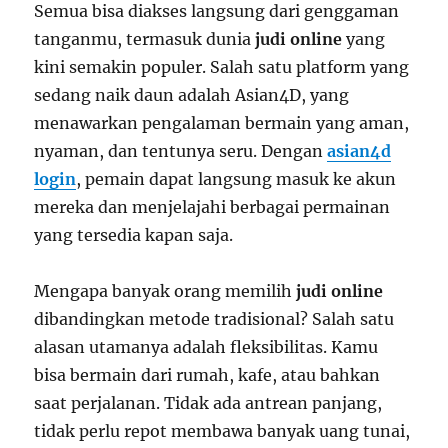
Semua bisa diakses langsung dari genggaman
tanganmu, termasuk dunia
judi online
yang
kini semakin populer. Salah satu platform yang
sedang naik daun adalah Asian4D, yang
menawarkan pengalaman bermain yang aman,
nyaman, dan tentunya seru. Dengan
asian4d
login
, pemain dapat langsung masuk ke akun
mereka dan menjelajahi berbagai permainan
yang tersedia kapan saja.
Mengapa banyak orang memilih
judi online
dibandingkan metode tradisional? Salah satu
alasan utamanya adalah fleksibilitas. Kamu
bisa bermain dari rumah, kafe, atau bahkan
saat perjalanan. Tidak ada antrean panjang,
tidak perlu repot membawa banyak uang tunai,