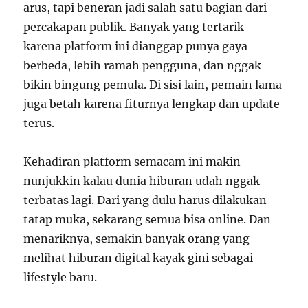
arus, tapi beneran jadi salah satu bagian dari
percakapan publik. Banyak yang tertarik
karena platform ini dianggap punya gaya
berbeda, lebih ramah pengguna, dan nggak
bikin bingung pemula. Di sisi lain, pemain lama
juga betah karena fiturnya lengkap dan update
terus.
Kehadiran platform semacam ini makin
nunjukkin kalau dunia hiburan udah nggak
terbatas lagi. Dari yang dulu harus dilakukan
tatap muka, sekarang semua bisa online. Dan
menariknya, semakin banyak orang yang
melihat hiburan digital kayak gini sebagai
lifestyle baru.