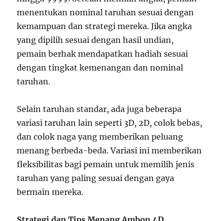
menentukan nominal taruhan sesuai dengan
kemampuan dan strategi mereka. Jika angka
yang dipilih sesuai dengan hasil undian,
pemain berhak mendapatkan hadiah sesuai
dengan tingkat kemenangan dan nominal
taruhan.
Selain taruhan standar, ada juga beberapa
variasi taruhan lain seperti 3D, 2D, colok bebas,
dan colok naga yang memberikan peluang
menang berbeda-beda. Variasi ini memberikan
fleksibilitas bagi pemain untuk memilih jenis
taruhan yang paling sesuai dengan gaya
bermain mereka.
Strategi dan Tips Menang Ambon 4D