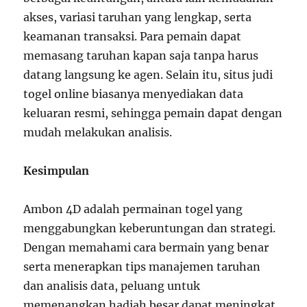
akses, variasi taruhan yang lengkap, serta
keamanan transaksi. Para pemain dapat
memasang taruhan kapan saja tanpa harus
datang langsung ke agen. Selain itu, situs judi
togel online biasanya menyediakan data
keluaran resmi, sehingga pemain dapat dengan
mudah melakukan analisis.
Kesimpulan
Ambon 4D adalah permainan togel yang
menggabungkan keberuntungan dan strategi.
Dengan memahami cara bermain yang benar
serta menerapkan tips manajemen taruhan
dan analisis data, peluang untuk
memenangkan hadiah besar dapat meningkat.