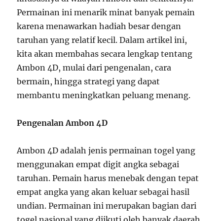
Permainan ini menarik minat banyak pemain
karena menawarkan hadiah besar dengan
taruhan yang relatif kecil. Dalam artikel ini,
kita akan membahas secara lengkap tentang
Ambon 4D, mulai dari pengenalan, cara
bermain, hingga strategi yang dapat
membantu meningkatkan peluang menang.
Pengenalan Ambon 4D
Ambon 4D adalah jenis permainan togel yang
menggunakan empat digit angka sebagai
taruhan. Pemain harus menebak dengan tepat
empat angka yang akan keluar sebagai hasil
undian. Permainan ini merupakan bagian dari
togel nasional yang diikuti oleh banyak daerah,