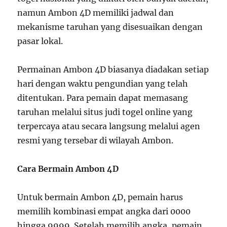
namun Ambon 4D memiliki jadwal dan
mekanisme taruhan yang disesuaikan dengan
pasar lokal.
Permainan Ambon 4D biasanya diadakan setiap
hari dengan waktu pengundian yang telah
ditentukan. Para pemain dapat memasang
taruhan melalui situs judi togel online yang
terpercaya atau secara langsung melalui agen
resmi yang tersebar di wilayah Ambon.
Cara Bermain Ambon 4D
Untuk bermain Ambon 4D, pemain harus
memilih kombinasi empat angka dari 0000
hingga 9999. Setelah memilih angka, pemain