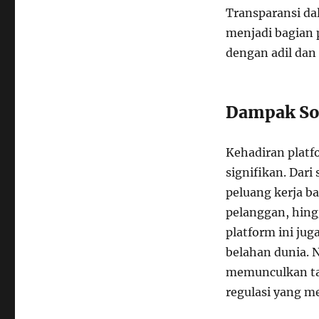
Transparansi d
menjadi bagian 
dengan adil dan
Dampak So
Kehadiran plat
signifikan. Dari
peluang kerja b
pelanggan, hingg
platform ini ju
belahan dunia. 
memunculkan tan
regulasi yang m