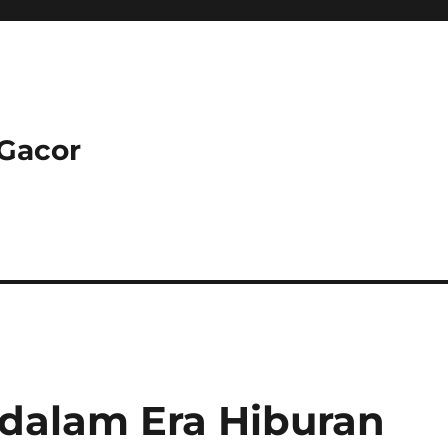
 Gacor
 dalam Era Hiburan