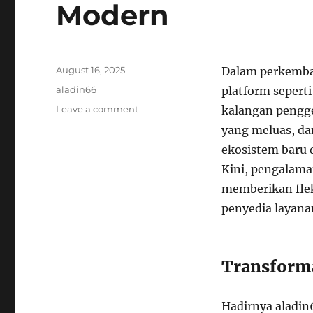
Modern
Posted
August 16, 2025
Dalam perkemban
on
Tags
aladin66
platform sepert
on
Leave a comment
kalangan peng
Sentuhan
yang meluas, da
Digital
ekosistem baru d
dalam
Era
Kini, pengalama
Hiburan
memberikan fleks
Modern
penyedia layana
Transforma
Hadirnya aladin