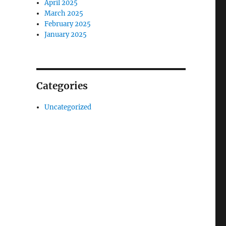
April 2025
March 2025
February 2025
January 2025
Categories
Uncategorized