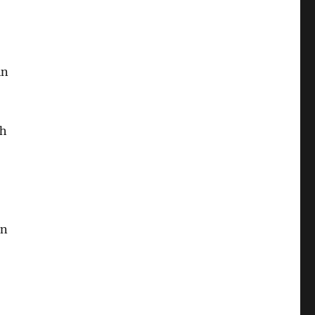
in
ih
an