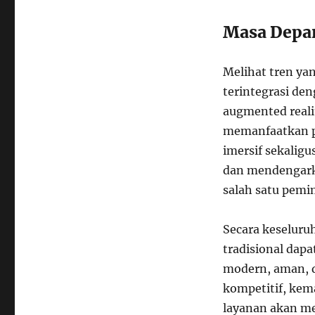
Masa Depan
Melihat tren ya
terintegrasi den
augmented reali
memanfaatkan p
imersif sekalig
dan mendengarka
salah satu pemim
Secara keseluru
tradisional dap
modern, aman, d
kompetitif, ke
layanan akan me