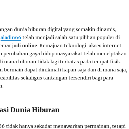
gan dunia hiburan digital yang semakin dinamis,
i
aladin66
telah menjadi salah satu pilihan populer di
gemar
judi online
. Kemajuan teknologi, akses internet
n perubahan gaya hidup masyarakat telah menciptakan
i mana hiburan tidak lagi terbatas pada tempat fisik.
n bermain dapat dinikmati kapan saja dan di mana saja,
ibilitas sekaligus tantangan tersendiri bagi para
n.
si Dunia Hiburan
66 tidak hanya sekadar menawarkan permainan, tetapi