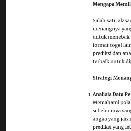
Mengapa Memil
Salah satu alas
menangnya yang 
untuk menebak a
format togel lai
prediksi dan a
terbaik untuk d
Strategi Menang
Analisis Data P
Memahami pola a
sebelumnya sang
angka yang jar
prediksi yang le