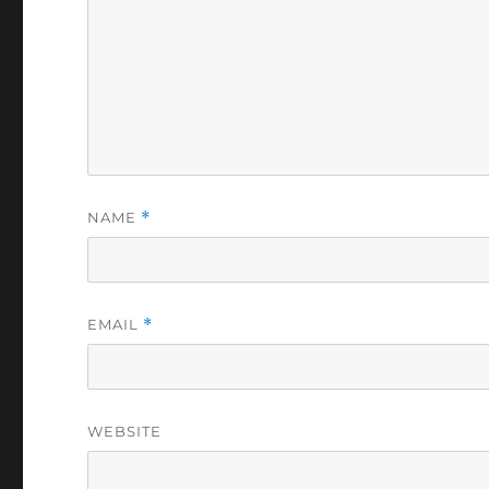
NAME
*
EMAIL
*
WEBSITE