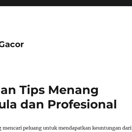
 Gacor
 dan Tips Menang
la dan Profesional
ng mencari peluang untuk mendapatkan keuntungan dari