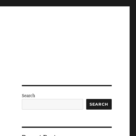
Search
SEARCH