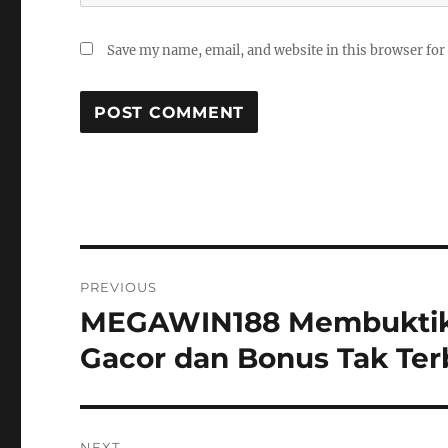
Save my name, email, and website in this browser for
Post
PREVIOUS
navigation
MEGAWIN188 Membuktikan
Previous
post:
Gacor dan Bonus Tak Ter
NEXT