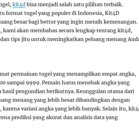
ogel,
kit4d
bisa menjadi salah satu pilihan terbaik.
tu format togel yang populer di Indonesia, Kit4D
ang besar bagi bettor yang ingin meraih kemenangan.
ni, kami akan membahas secara lengkap tentang kit4d,
k, dan tips jitu untuk meningkatkan peluang menang And
ormat permainan togel yang menampilkan empat angka,
000 sampai 9999. Pemain harus menebak angka yang
a hasil pengundian berikutnya. Keunggulan utama dari
luang menang yang lebih besar dibandingkan dengan
, karena variasi angka yang lebih banyak. Selain itu, kit
rena prediksi yang akurat dan analisis data yang