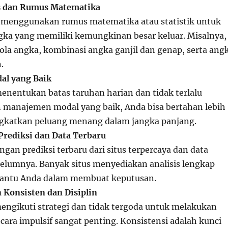
 dan Rumus Matematika
 menggunakan rumus matematika atau statistik untuk
a yang memiliki kemungkinan besar keluar. Misalnya,
a angka, kombinasi angka ganjil dan genap, serta ang
.
l yang Baik
enentukan batas taruhan harian dan tidak terlalu
 manajemen modal yang baik, Anda bisa bertahan lebih
gkatkan peluang menang dalam jangka panjang.
rediksi dan Data Terbaru
ngan prediksi terbaru dari situs terpercaya dan data
elumnya. Banyak situs menyediakan analisis lengkap
antu Anda dalam membuat keputusan.
Konsisten dan Disiplin
mengikuti strategi dan tidak tergoda untuk melakukan
cara impulsif sangat penting. Konsistensi adalah kunci