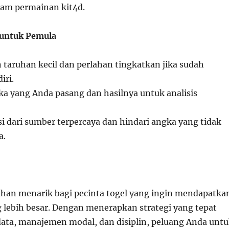
lam permainan kit4d.
untuk Pemula
 taruhan kecil dan perlahan tingkatkan jika sudah
iri.
gka yang Anda pasang dan hasilnya untuk analisis
i dari sumber terpercaya dan hindari angka yang tidak
a.
lihan menarik bagi pecinta togel yang ingin mendapatka
lebih besar. Dengan menerapkan strategi yang tepat
 data, manajemen modal, dan disiplin, peluang Anda unt