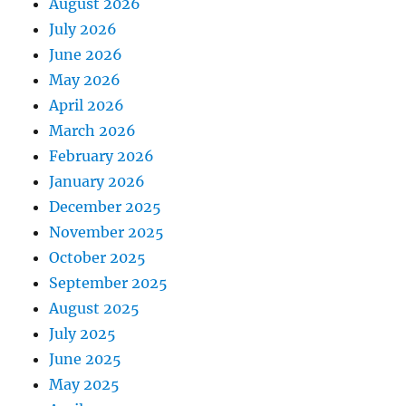
August 2026
July 2026
June 2026
May 2026
April 2026
March 2026
February 2026
January 2026
December 2025
November 2025
October 2025
September 2025
August 2025
July 2025
June 2025
May 2025