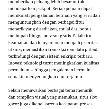
memberikan peluang lebih besar untuk
mendapatkan jackpot. Setiap pemain dapat
menikmati pengalaman bermain yang seru dan
menguntungkan dengan berbagai fitur
menarik yang disediakan, mulai dari bonus
melimpah hingga putaran gratis. Selain itu,
keamanan dan kenyamanan menjadi prioritas
utama, memastikan transaksi dan data pribadi
terlindungi dengan sistem enkripsi terbaru.
Inovasi teknologi turut meningkatkan kualitas
permainan sehingga pengalaman bermain
semakin menyenangkan dan terjamin.
Selain menawarkan berbagai tema menarik
dan tampilan visual yang memukau, situs slot
gacor juga dikenal karena kecepatan proses