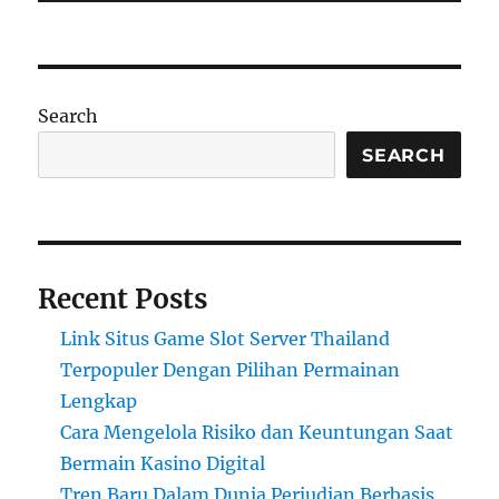
Search
SEARCH
Recent Posts
Link Situs Game Slot Server Thailand
Terpopuler Dengan Pilihan Permainan
Lengkap
Cara Mengelola Risiko dan Keuntungan Saat
Bermain Kasino Digital
Tren Baru Dalam Dunia Perjudian Berbasis