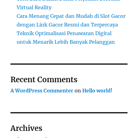
Virtual Reality
Cara Menang Cepat dan Mudah di Slot Gacor
dengan Link Gacor Resmi dan Terpercaya
Teknik Optimalisasi Penawaran Digital
untuk Menarik Lebih Banyak Pelanggan
Recent Comments
A WordPress Commenter
on
Hello world!
Archives