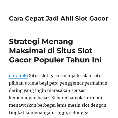
Cara Cepat Jadi Ahli Slot Gacor
Strategi Menang
Maksimal di Situs Slot
Gacor Populer Tahun Ini
dorahoki
Situs slot gacor menjadi salah satu
pilihan utama bagi para penggemar permainan
daring yang ingin merasakan sensasi
kemenangan besar. Keberadaan platform ini
menawarkan berbagai jenis mesin slot dengan
tingkat kemenangan tinggi, sehingga