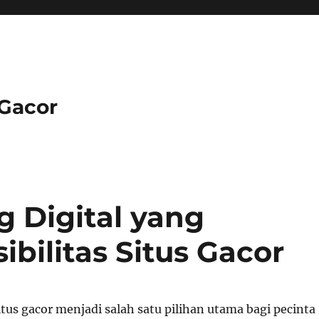
 Gacor
g Digital yang
bilitas Situs Gacor
tus gacor menjadi salah satu pilihan utama bagi pecinta