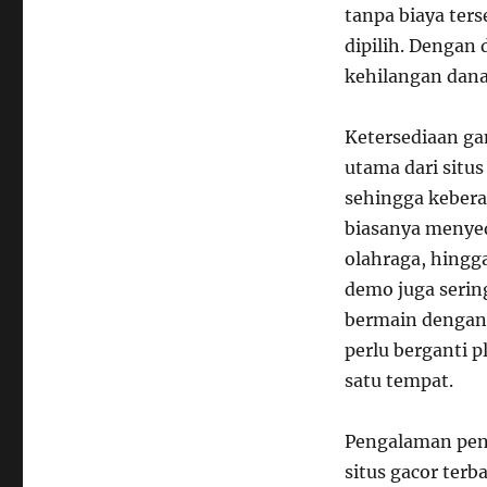
tanpa biaya ters
dipilih. Dengan
kehilangan dana
Ketersediaan ga
utama dari situs
sehingga kebera
biasanya menyed
olahraga, hingga
demo juga serin
bermain dengan 
perlu berganti 
satu tempat.
Pengalaman pen
situs gacor ter