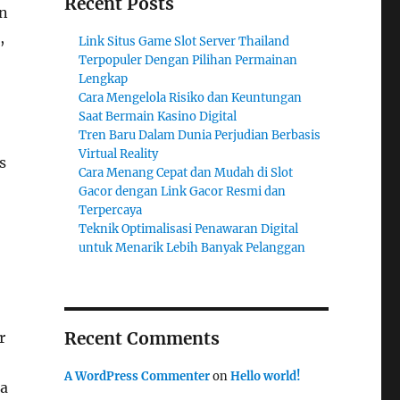
Recent Posts
an
,
Link Situs Game Slot Server Thailand
Terpopuler Dengan Pilihan Permainan
Lengkap
Cara Mengelola Risiko dan Keuntungan
Saat Bermain Kasino Digital
Tren Baru Dalam Dunia Perjudian Berbasis
Virtual Reality
s
Cara Menang Cepat dan Mudah di Slot
Gacor dengan Link Gacor Resmi dan
Terpercaya
Teknik Optimalisasi Penawaran Digital
untuk Menarik Lebih Banyak Pelanggan
Recent Comments
r
A WordPress Commenter
on
Hello world!
ta