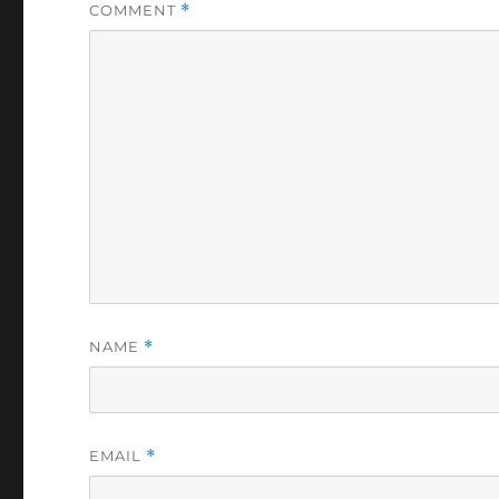
COMMENT
*
NAME
*
EMAIL
*