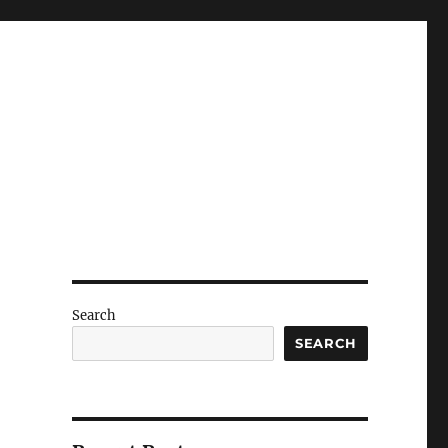
Search
SEARCH