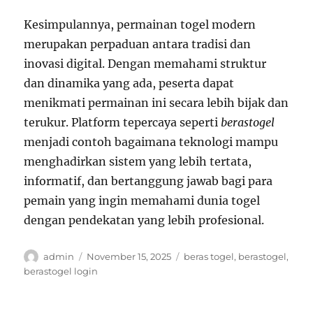
Kesimpulannya, permainan togel modern
merupakan perpaduan antara tradisi dan
inovasi digital. Dengan memahami struktur
dan dinamika yang ada, peserta dapat
menikmati permainan ini secara lebih bijak dan
terukur. Platform tepercaya seperti
berastogel
menjadi contoh bagaimana teknologi mampu
menghadirkan sistem yang lebih tertata,
informatif, dan bertanggung jawab bagi para
pemain yang ingin memahami dunia togel
dengan pendekatan yang lebih profesional.
Author
Posted
Tags
admin
November 15, 2025
beras togel
,
berastogel
,
on
berastogel login