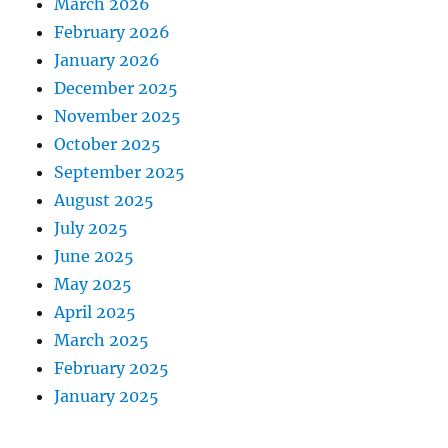
March 2026
February 2026
January 2026
December 2025
November 2025
October 2025
September 2025
August 2025
July 2025
June 2025
May 2025
April 2025
March 2025
February 2025
January 2025