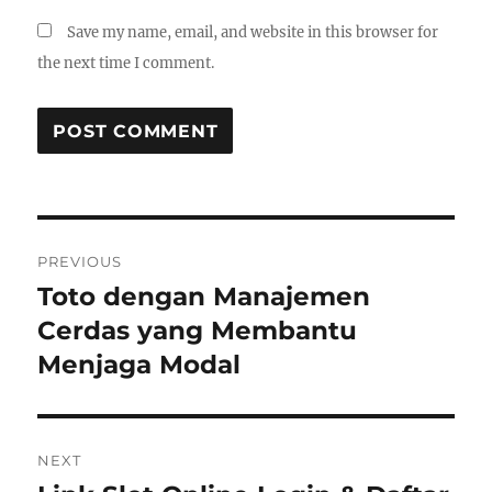
Save my name, email, and website in this browser for
the next time I comment.
Post
PREVIOUS
navigation
Toto dengan Manajemen
Previous
post:
Cerdas yang Membantu
Menjaga Modal
NEXT