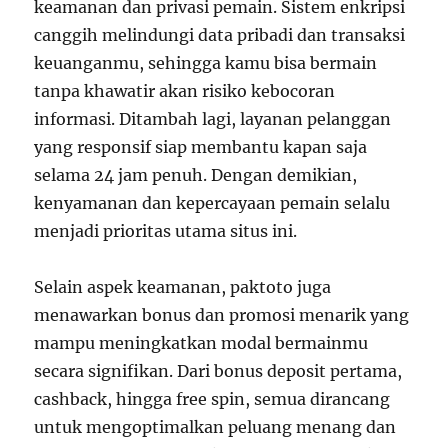
keamanan dan privasi pemain. Sistem enkripsi
canggih melindungi data pribadi dan transaksi
keuanganmu, sehingga kamu bisa bermain
tanpa khawatir akan risiko kebocoran
informasi. Ditambah lagi, layanan pelanggan
yang responsif siap membantu kapan saja
selama 24 jam penuh. Dengan demikian,
kenyamanan dan kepercayaan pemain selalu
menjadi prioritas utama situs ini.
Selain aspek keamanan, paktoto juga
menawarkan bonus dan promosi menarik yang
mampu meningkatkan modal bermainmu
secara signifikan. Dari bonus deposit pertama,
cashback, hingga free spin, semua dirancang
untuk mengoptimalkan peluang menang dan