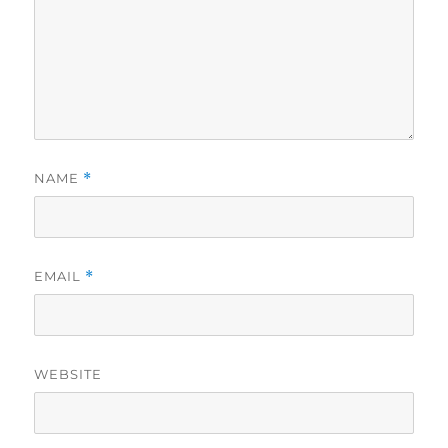
NAME
*
EMAIL
*
WEBSITE