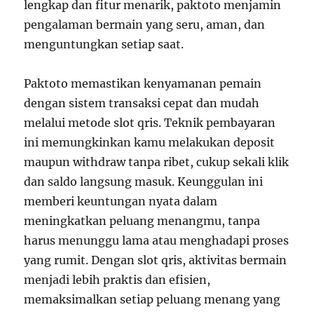
lengkap dan fitur menarik, paktoto menjamin
pengalaman bermain yang seru, aman, dan
menguntungkan setiap saat.
Paktoto memastikan kenyamanan pemain
dengan sistem transaksi cepat dan mudah
melalui metode slot qris. Teknik pembayaran
ini memungkinkan kamu melakukan deposit
maupun withdraw tanpa ribet, cukup sekali klik
dan saldo langsung masuk. Keunggulan ini
memberi keuntungan nyata dalam
meningkatkan peluang menangmu, tanpa
harus menunggu lama atau menghadapi proses
yang rumit. Dengan slot qris, aktivitas bermain
menjadi lebih praktis dan efisien,
memaksimalkan setiap peluang menang yang