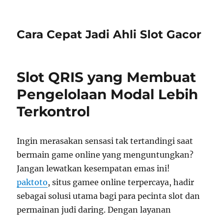
Cara Cepat Jadi Ahli Slot Gacor
Slot QRIS yang Membuat
Pengelolaan Modal Lebih
Terkontrol
Ingin merasakan sensasi tak tertandingi saat
bermain game online yang menguntungkan?
Jangan lewatkan kesempatan emas ini!
paktoto
, situs gamee online terpercaya, hadir
sebagai solusi utama bagi para pecinta slot dan
permainan judi daring. Dengan layanan