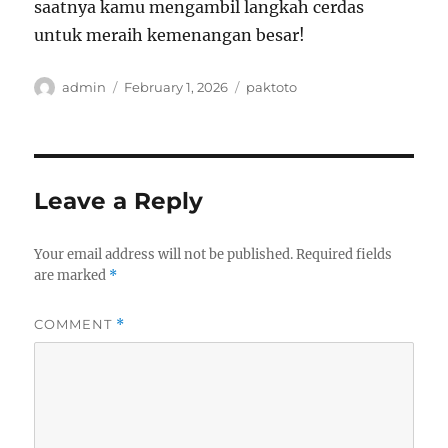
saatnya kamu mengambil langkah cerdas
untuk meraih kemenangan besar!
Author
Posted
Tags
admin
February 1, 2026
paktoto
on
Leave a Reply
Your email address will not be published.
Required fields
are marked
*
COMMENT
*