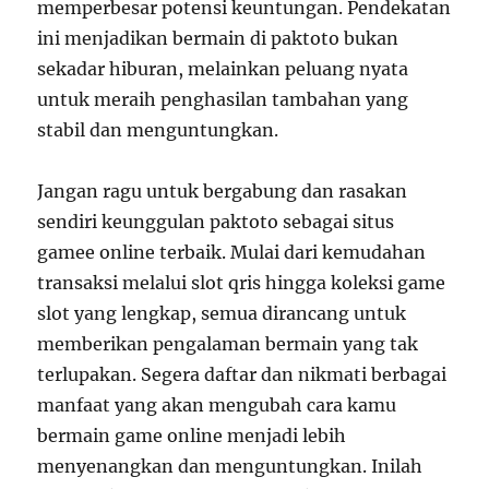
memperbesar potensi keuntungan. Pendekatan
ini menjadikan bermain di paktoto bukan
sekadar hiburan, melainkan peluang nyata
untuk meraih penghasilan tambahan yang
stabil dan menguntungkan.
Jangan ragu untuk bergabung dan rasakan
sendiri keunggulan paktoto sebagai situs
gamee online terbaik. Mulai dari kemudahan
transaksi melalui slot qris hingga koleksi game
slot yang lengkap, semua dirancang untuk
memberikan pengalaman bermain yang tak
terlupakan. Segera daftar dan nikmati berbagai
manfaat yang akan mengubah cara kamu
bermain game online menjadi lebih
menyenangkan dan menguntungkan. Inilah