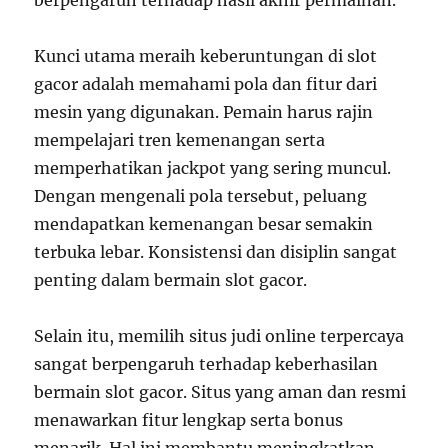
berpengaruh terhadap hasil akhir permainan.
Kunci utama meraih keberuntungan di slot
gacor adalah memahami pola dan fitur dari
mesin yang digunakan. Pemain harus rajin
mempelajari tren kemenangan serta
memperhatikan jackpot yang sering muncul.
Dengan mengenali pola tersebut, peluang
mendapatkan kemenangan besar semakin
terbuka lebar. Konsistensi dan disiplin sangat
penting dalam bermain slot gacor.
Selain itu, memilih situs judi online terpercaya
sangat berpengaruh terhadap keberhasilan
bermain slot gacor. Situs yang aman dan resmi
menawarkan fitur lengkap serta bonus