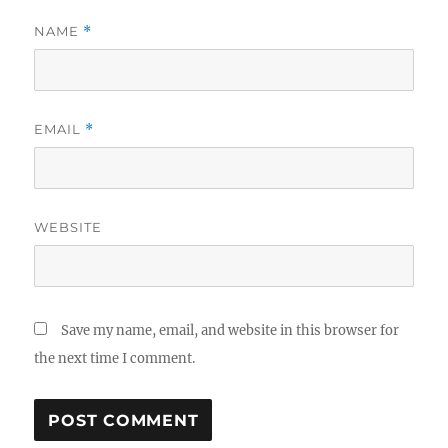
NAME
*
EMAIL
*
WEBSITE
Save my name, email, and website in this browser for
the next time I comment.