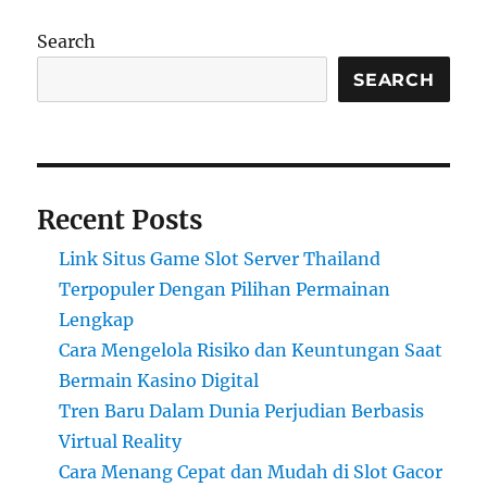
Search
SEARCH
Recent Posts
Link Situs Game Slot Server Thailand
Terpopuler Dengan Pilihan Permainan
Lengkap
Cara Mengelola Risiko dan Keuntungan Saat
Bermain Kasino Digital
Tren Baru Dalam Dunia Perjudian Berbasis
Virtual Reality
Cara Menang Cepat dan Mudah di Slot Gacor