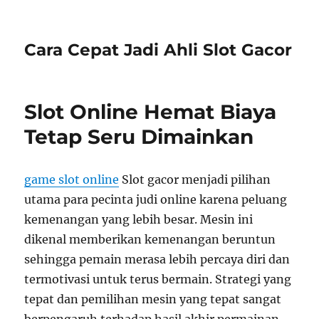
Cara Cepat Jadi Ahli Slot Gacor
Slot Online Hemat Biaya
Tetap Seru Dimainkan
game slot online
Slot gacor menjadi pilihan
utama para pecinta judi online karena peluang
kemenangan yang lebih besar. Mesin ini
dikenal memberikan kemenangan beruntun
sehingga pemain merasa lebih percaya diri dan
termotivasi untuk terus bermain. Strategi yang
tepat dan pemilihan mesin yang tepat sangat