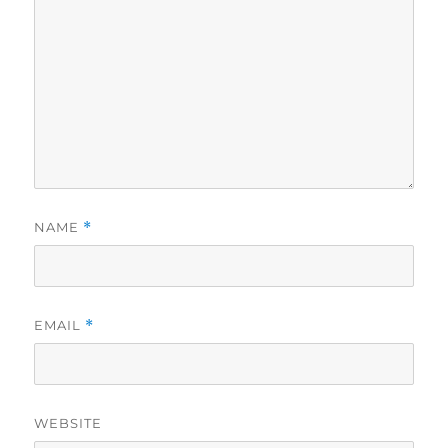
NAME
*
EMAIL
*
WEBSITE