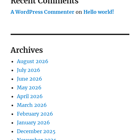
Recent Comments
A WordPress Commenter
on
Hello world!
Archives
August 2026
July 2026
June 2026
May 2026
April 2026
March 2026
February 2026
January 2026
December 2025