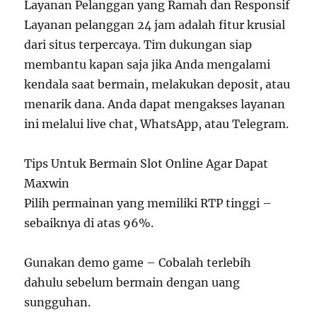
Layanan Pelanggan yang Ramah dan Responsif
Layanan pelanggan 24 jam adalah fitur krusial
dari situs terpercaya. Tim dukungan siap
membantu kapan saja jika Anda mengalami
kendala saat bermain, melakukan deposit, atau
menarik dana. Anda dapat mengakses layanan
ini melalui live chat, WhatsApp, atau Telegram.
Tips Untuk Bermain Slot Online Agar Dapat
Maxwin
Pilih permainan yang memiliki RTP tinggi –
sebaiknya di atas 96%.
Gunakan demo game – Cobalah terlebih
dahulu sebelum bermain dengan uang
sungguhan.