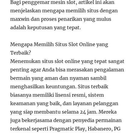
Bagi penggemar mesin slot, artikel ini akan
menjelaskan mengapa memilih situs dengan
maxwin dan proses penarikan yang mulus
adalah keputusan yang tepat.
Mengapa Memilih Situs Slot Online yang
Terbaik?
Menemukan situs slot online yang tepat sangat
penting agar Anda bisa merasakan pengalaman
bermain yang aman dan nyaman sambil
menghasilkan keuntungan. Situs terbaik
biasanya memiliki lisensi resmi, sistem
keamanan yang baik, dan layanan pelanggan
yang siap membantu selama 24 jam. Mereka
juga bekerjasama dengan penyedia permainan
terkenal seperti Pragmatic Play, Habanero, PG