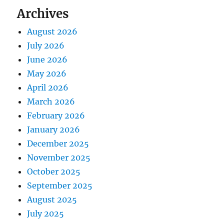
Archives
August 2026
July 2026
June 2026
May 2026
April 2026
March 2026
February 2026
January 2026
December 2025
November 2025
October 2025
September 2025
August 2025
July 2025