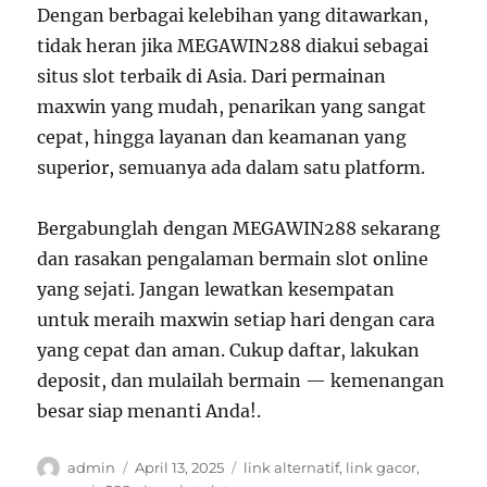
Dengan berbagai kelebihan yang ditawarkan,
tidak heran jika MEGAWIN288 diakui sebagai
situs slot terbaik di Asia. Dari permainan
maxwin yang mudah, penarikan yang sangat
cepat, hingga layanan dan keamanan yang
superior, semuanya ada dalam satu platform.
Bergabunglah dengan MEGAWIN288 sekarang
dan rasakan pengalaman bermain slot online
yang sejati. Jangan lewatkan kesempatan
untuk meraih maxwin setiap hari dengan cara
yang cepat dan aman. Cukup daftar, lakukan
deposit, dan mulailah bermain — kemenangan
besar siap menanti Anda!.
Author
Posted
Tags
admin
April 13, 2025
link alternatif
,
link gacor
,