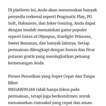
Di platform ini, Anda akan menemukan banyak
penyedia terkenal seperti Pragmatic Play, PG
Soft, Habanero, dan Joker Gaming. Anda dapat
dengan mudah memainkan game populer
seperti Gates of Olympus, Starlight Princess,
Sweet Bonanza, dan banyak lainnya. Setiap
permainan dilengkapi dengan bonus dan fitur
putaran gratis yang meningkatkan peluang
kemenangan Anda.
Proses Penarikan yang Super Cepat dan Tanpa
Ribet
MEGAWIN288 tidak hanya fokus pada
permainan, tetapi juga berkomitmen untuk
menawarkan transaksi yang cepat dan aman.