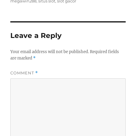
on
megawin288
,
situs slot
,
slot gacor
Leave a Reply
Your email address will not be published.
Required fields
are marked
*
COMMENT
*