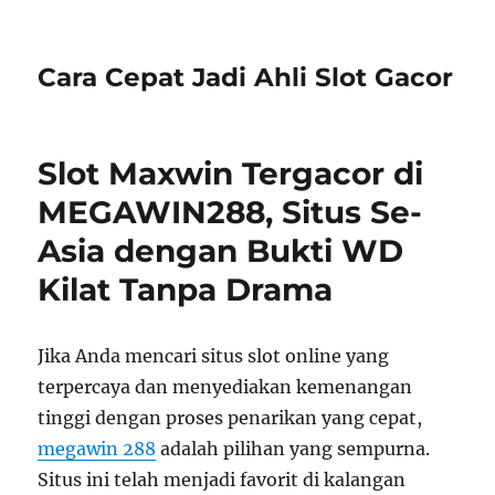
Cara Cepat Jadi Ahli Slot Gacor
Slot Maxwin Tergacor di
MEGAWIN288, Situs Se-
Asia dengan Bukti WD
Kilat Tanpa Drama
Jika Anda mencari situs slot online yang
terpercaya dan menyediakan kemenangan
tinggi dengan proses penarikan yang cepat,
megawin 288
adalah pilihan yang sempurna.
Situs ini telah menjadi favorit di kalangan