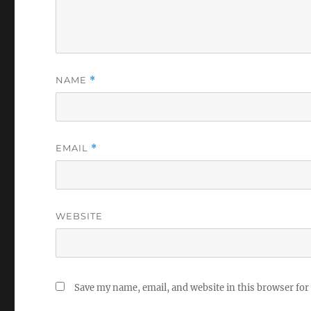
NAME
*
EMAIL
*
WEBSITE
Save my name, email, and website in this browser for