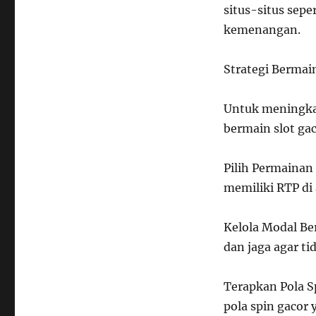
situs-situs sepe
kemenangan.
Strategi Bermai
Untuk meningkat
bermain slot ga
Pilih Permainan
memiliki RTP di
Kelola Modal B
dan jaga agar t
Terapkan Pola S
pola spin gacor y