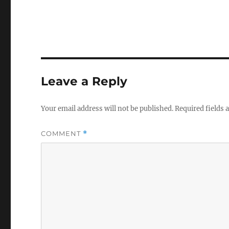
Leave a Reply
Your email address will not be published.
Required fields
COMMENT
*