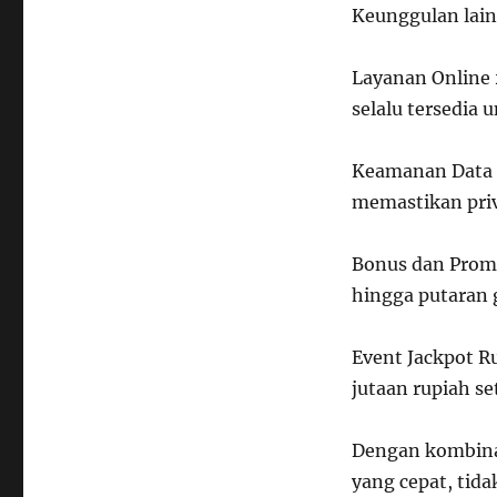
Keunggulan lain 
Layanan Online 
selalu tersedia
Keamanan Data y
memastikan priv
Bonus dan Promo
hingga putaran g
Event Jackpot 
jutaan rupiah se
Dengan kombinas
yang cepat, ti