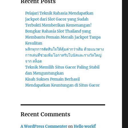
Recent Posts
Pelajari Teknik Rahasia Mendapatkan
Jackpot dari Slot Gacor yang Sudah
Terbukti Memberikan Kemenangan!
Bongkar Rahasia Slot Thailand yang
Membantu Pemain Meraih Jackpot Tanpa
Kesulitan
พลิกทุกการตัดสินใจให้คุ้มค่ากว่าเดิม ด้วยแนวทาง
การเล่นที่ช่วยเพิ่มโอกาสรับโบนัสและรางวัลใหญ่
จาก สล็อต
Teknik Memilih Situs Gacor Paling Stabil
dan Menguntungkan
Kisah Sukses Pemain Berhasil
Mendapatkan Keuntungan di Situs Gacor
Recent Comments
A WordPress Commenter
on
Hello world!