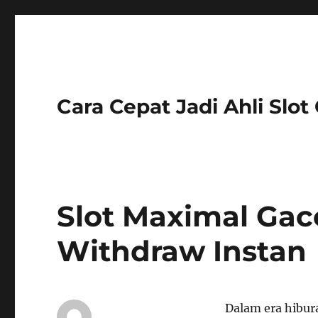
Cara Cepat Jadi Ahli Slot
Slot Maximal Gac
Withdraw Instan
Dalam era hibur