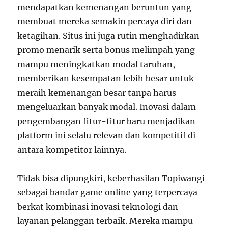
mendapatkan kemenangan beruntun yang
membuat mereka semakin percaya diri dan
ketagihan. Situs ini juga rutin menghadirkan
promo menarik serta bonus melimpah yang
mampu meningkatkan modal taruhan,
memberikan kesempatan lebih besar untuk
meraih kemenangan besar tanpa harus
mengeluarkan banyak modal. Inovasi dalam
pengembangan fitur-fitur baru menjadikan
platform ini selalu relevan dan kompetitif di
antara kompetitor lainnya.
Tidak bisa dipungkiri, keberhasilan Topiwangi
sebagai bandar game online yang terpercaya
berkat kombinasi inovasi teknologi dan
layanan pelanggan terbaik. Mereka mampu