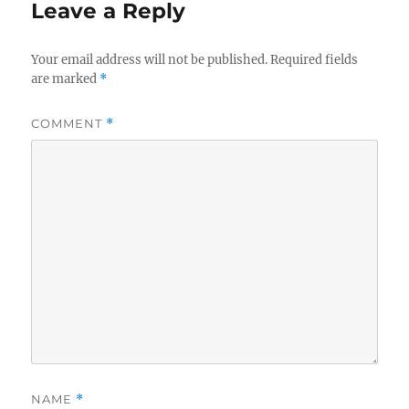
Leave a Reply
Your email address will not be published.
Required fields
are marked
*
COMMENT
*
NAME
*