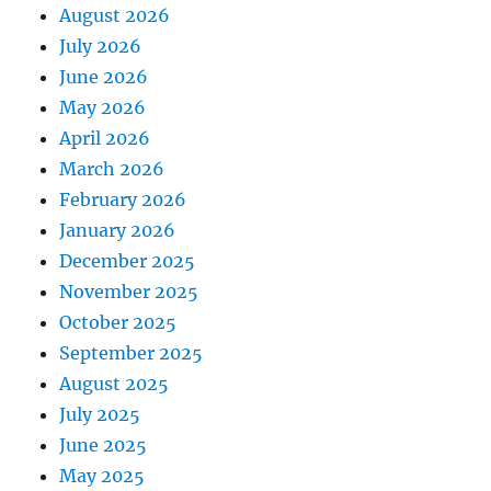
August 2026
July 2026
June 2026
May 2026
April 2026
March 2026
February 2026
January 2026
December 2025
November 2025
October 2025
September 2025
August 2025
July 2025
June 2025
May 2025