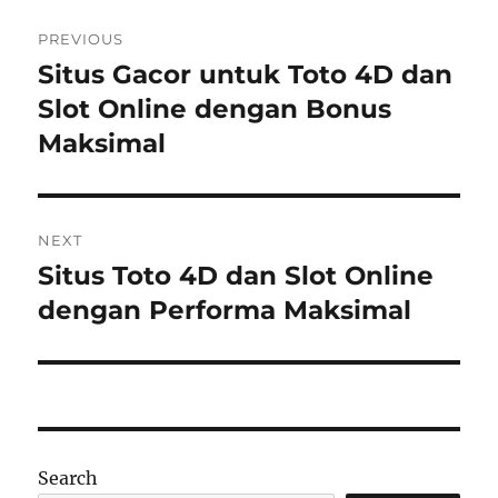
Post
PREVIOUS
navigation
Situs Gacor untuk Toto 4D dan
Previous
post:
Slot Online dengan Bonus
Maksimal
NEXT
Situs Toto 4D dan Slot Online
Next
post:
dengan Performa Maksimal
Search