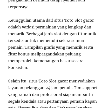
pengalaman bermain tetap nyaman dan
terpercaya.
Keunggulan utama dari situs Toto Slot gacor
adalah variasi permainan yang lengkap dan
menarik. Berbagai jenis slot dengan fitur unik
tersedia untuk memenuhi selera semua
pemain. Tampilan grafis yang menarik serta
fitur bonus melipatgandakan peluang
memperoleh kemenangan besar secara
konsisten.
Selain itu, situs Toto Slot gacor menyediakan
layanan pelanggan 24 jam penuh. Tim support
yang ramah dan profesional siap membantu
segala kendala atau pertanyaan pemain kapan