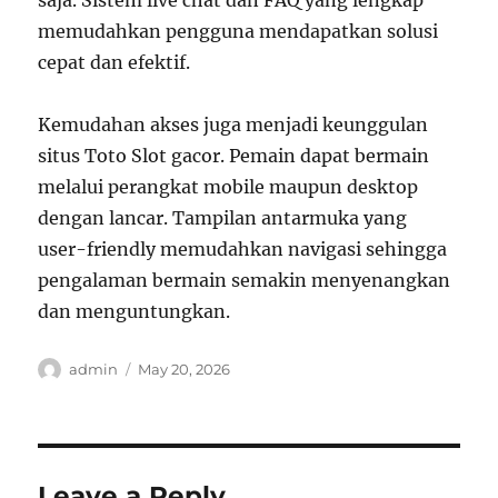
saja. Sistem live chat dan FAQ yang lengkap
memudahkan pengguna mendapatkan solusi
cepat dan efektif.
Kemudahan akses juga menjadi keunggulan
situs Toto Slot gacor. Pemain dapat bermain
melalui perangkat mobile maupun desktop
dengan lancar. Tampilan antarmuka yang
user-friendly memudahkan navigasi sehingga
pengalaman bermain semakin menyenangkan
dan menguntungkan.
Author
Posted
admin
May 20, 2026
on
Leave a Reply