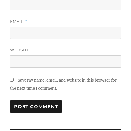
EMAIL
*
WEBSITE
Save my name, email, and website in this browser for
the next time I comment.