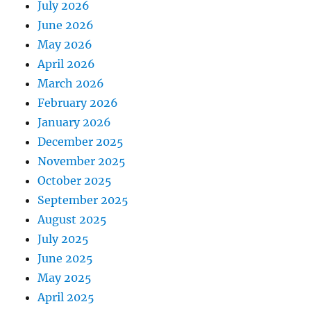
July 2026
June 2026
May 2026
April 2026
March 2026
February 2026
January 2026
December 2025
November 2025
October 2025
September 2025
August 2025
July 2025
June 2025
May 2025
April 2025