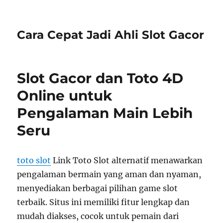
Cara Cepat Jadi Ahli Slot Gacor
Slot Gacor dan Toto 4D
Online untuk
Pengalaman Main Lebih
Seru
toto slot
Link Toto Slot alternatif menawarkan
pengalaman bermain yang aman dan nyaman,
menyediakan berbagai pilihan game slot
terbaik. Situs ini memiliki fitur lengkap dan
mudah diakses, cocok untuk pemain dari