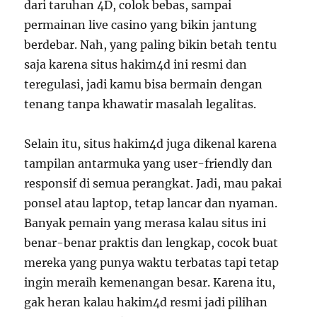
dari taruhan 4D, colok bebas, sampai
permainan live casino yang bikin jantung
berdebar. Nah, yang paling bikin betah tentu
saja karena situs hakim4d ini resmi dan
teregulasi, jadi kamu bisa bermain dengan
tenang tanpa khawatir masalah legalitas.
Selain itu, situs hakim4d juga dikenal karena
tampilan antarmuka yang user-friendly dan
responsif di semua perangkat. Jadi, mau pakai
ponsel atau laptop, tetap lancar dan nyaman.
Banyak pemain yang merasa kalau situs ini
benar-benar praktis dan lengkap, cocok buat
mereka yang punya waktu terbatas tapi tetap
ingin meraih kemenangan besar. Karena itu,
gak heran kalau hakim4d resmi jadi pilihan