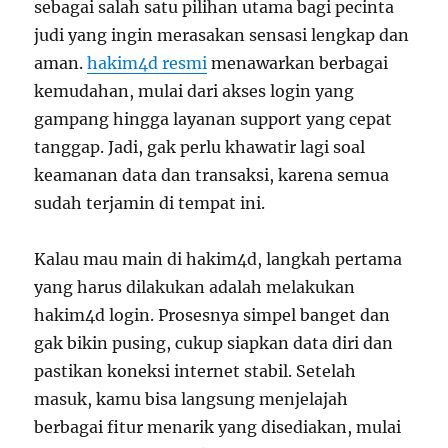
sebagai salah satu pilihan utama bagi pecinta
judi yang ingin merasakan sensasi lengkap dan
aman.
hakim4d resmi
menawarkan berbagai
kemudahan, mulai dari akses login yang
gampang hingga layanan support yang cepat
tanggap. Jadi, gak perlu khawatir lagi soal
keamanan data dan transaksi, karena semua
sudah terjamin di tempat ini.
Kalau mau main di hakim4d, langkah pertama
yang harus dilakukan adalah melakukan
hakim4d login. Prosesnya simpel banget dan
gak bikin pusing, cukup siapkan data diri dan
pastikan koneksi internet stabil. Setelah
masuk, kamu bisa langsung menjelajah
berbagai fitur menarik yang disediakan, mulai