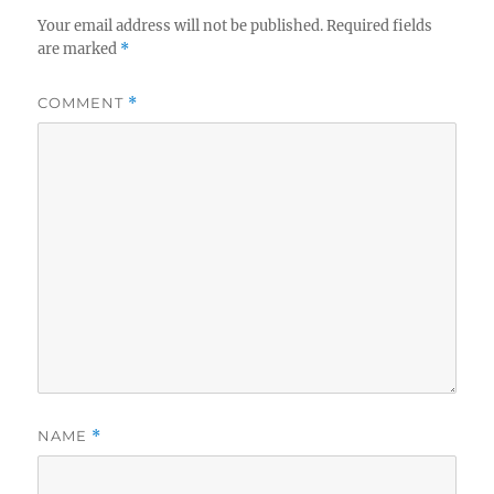
Your email address will not be published.
Required fields
are marked
*
COMMENT
*
NAME
*