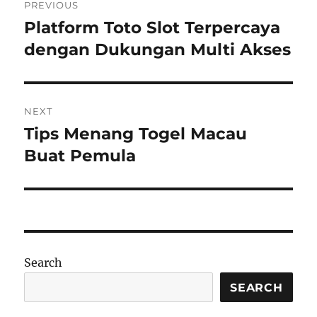
PREVIOUS
navigation
Platform Toto Slot Terpercaya
Previous
post:
dengan Dukungan Multi Akses
NEXT
Tips Menang Togel Macau
Next
post:
Buat Pemula
Search
SEARCH