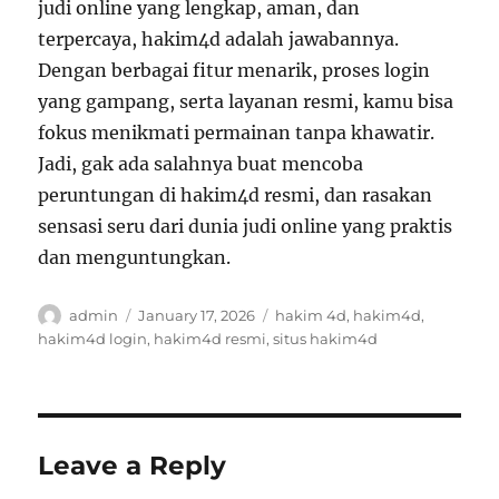
judi online yang lengkap, aman, dan
terpercaya, hakim4d adalah jawabannya.
Dengan berbagai fitur menarik, proses login
yang gampang, serta layanan resmi, kamu bisa
fokus menikmati permainan tanpa khawatir.
Jadi, gak ada salahnya buat mencoba
peruntungan di hakim4d resmi, dan rasakan
sensasi seru dari dunia judi online yang praktis
dan menguntungkan.
Author
Posted
Tags
admin
January 17, 2026
hakim 4d
,
hakim4d
,
on
hakim4d login
,
hakim4d resmi
,
situs hakim4d
Leave a Reply