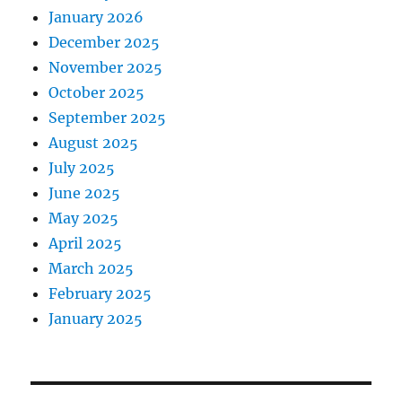
January 2026
December 2025
November 2025
October 2025
September 2025
August 2025
July 2025
June 2025
May 2025
April 2025
March 2025
February 2025
January 2025