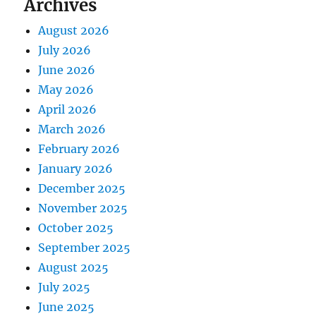
Archives
August 2026
July 2026
June 2026
May 2026
April 2026
March 2026
February 2026
January 2026
December 2025
November 2025
October 2025
September 2025
August 2025
July 2025
June 2025