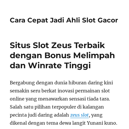
Cara Cepat Jadi Ahli Slot Gacor
Situs Slot Zeus Terbaik
dengan Bonus Melimpah
dan Winrate Tinggi
Bergabung dengan dunia hiburan daring kini
semakin seru berkat inovasi permainan slot
online yang menawarkan sensasi tiada tara.
Salah satu pilihan terpopuler di kalangan
pecinta judi daring adalah
zeus slot
, yang
dikenal dengan tema dewa langit Yunani kuno.