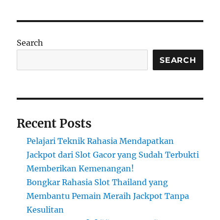
Search
SEARCH
Recent Posts
Pelajari Teknik Rahasia Mendapatkan
Jackpot dari Slot Gacor yang Sudah Terbukti
Memberikan Kemenangan!
Bongkar Rahasia Slot Thailand yang
Membantu Pemain Meraih Jackpot Tanpa
Kesulitan