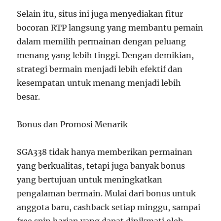
Selain itu, situs ini juga menyediakan fitur
bocoran RTP langsung yang membantu pemain
dalam memilih permainan dengan peluang
menang yang lebih tinggi. Dengan demikian,
strategi bermain menjadi lebih efektif dan
kesempatan untuk menang menjadi lebih
besar.
Bonus dan Promosi Menarik
SGA338 tidak hanya memberikan permainan
yang berkualitas, tetapi juga banyak bonus
yang bertujuan untuk meningkatkan
pengalaman bermain. Mulai dari bonus untuk
anggota baru, cashback setiap minggu, sampai