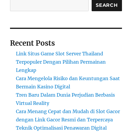
SEARCH
Recent Posts
Link Situs Game Slot Server Thailand
Terpopuler Dengan Pilihan Permainan
Lengkap
Cara Mengelola Risiko dan Keuntungan Saat
Bermain Kasino Digital
Tren Baru Dalam Dunia Perjudian Berbasis
Virtual Reality
Cara Menang Cepat dan Mudah di Slot Gacor
dengan Link Gacor Resmi dan Terpercaya
Teknik Optimalisasi Penawaran Digital