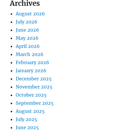
Archives
August 2026
July 2026
June 2026
May 2026
April 2026
March 2026
February 2026
January 2026
December 2025
November 2025
October 2025
September 2025
August 2025
July 2025
June 2025