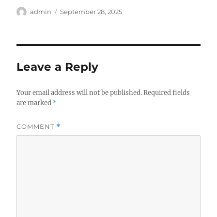
Author
Posted
admin
September 28, 2025
on
Leave a Reply
Your email address will not be published.
Required fields
are marked
*
COMMENT
*