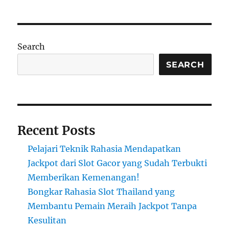
Search
SEARCH
Recent Posts
Pelajari Teknik Rahasia Mendapatkan
Jackpot dari Slot Gacor yang Sudah Terbukti
Memberikan Kemenangan!
Bongkar Rahasia Slot Thailand yang
Membantu Pemain Meraih Jackpot Tanpa
Kesulitan