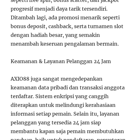
seperti free spin, bonus scatter, dan jackpot
progresif menjadi daya tarik tersendiri.
Ditambah lagi, ada promosi menarik seperti
bonus deposit, cashback, serta turnamen slot
dengan hadiah besar, yang semakin
menambah keseruan pengalaman bermain.
Keamanan & Layanan Pelanggan 24 Jam
AXIO88 juga sangat mengedepankan
keamanan data pribadi dan transaksi anggota
terdaftar. Sistem enkripsi yang canggih
diterapkan untuk melindungi kerahasiaan
informasi setiap pemain. Selain itu, layanan
pelanggan yang tersedia 24 jam siap
membantu kapan saja pemain membutuhkan