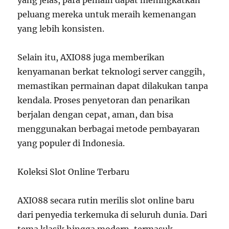
yang jelas, para pemain dapat meningkatkan
peluang mereka untuk meraih kemenangan
yang lebih konsisten.
Selain itu, AXIO88 juga memberikan
kenyamanan berkat teknologi server canggih,
memastikan permainan dapat dilakukan tanpa
kendala. Proses penyetoran dan penarikan
berjalan dengan cepat, aman, dan bisa
menggunakan berbagai metode pembayaran
yang populer di Indonesia.
Koleksi Slot Online Terbaru
AXIO88 secara rutin merilis slot online baru
dari penyedia terkemuka di seluruh dunia. Dari