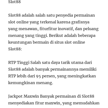
Slot88
Slot88 adalah salah satu penyedia permainan
slot online yang terkenal karena grafisnya
yang menawan, fiturfitur inovatif, dan peluang
menang yang tinggi. Berikut adalah beberapa
keuntungan bermain di situs slot online
Slot88:
RTP Tinggi Salah satu daya tarik utama dari
Slot88 adalah banyak permainannya memiliki
RTP lebih dari 95 persen, yang meningkatkan
kemungkinan menang.
Jackpot Maxwin Banyak permainan di Slot88
menyediakan fitur maxwin, yang memudahkan