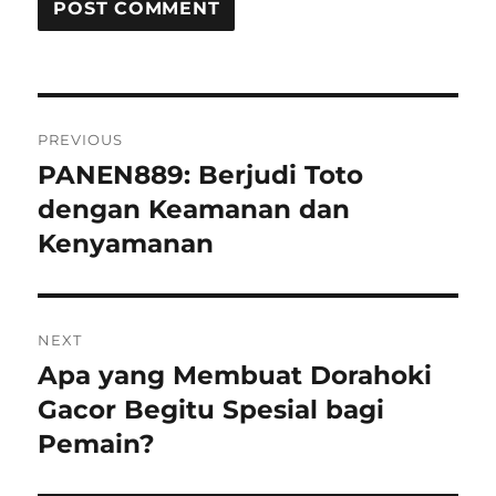
Post
PREVIOUS
navigation
PANEN889: Berjudi Toto
Previous
post:
dengan Keamanan dan
Kenyamanan
NEXT
Apa yang Membuat Dorahoki
Next
post:
Gacor Begitu Spesial bagi
Pemain?