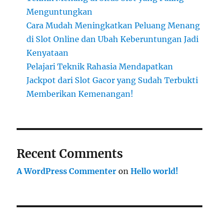
Menguntungkan
Cara Mudah Meningkatkan Peluang Menang
di Slot Online dan Ubah Keberuntungan Jadi
Kenyataan
Pelajari Teknik Rahasia Mendapatkan
Jackpot dari Slot Gacor yang Sudah Terbukti
Memberikan Kemenangan!
Recent Comments
A WordPress Commenter
on
Hello world!