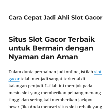
Cara Cepat Jadi Ahli Slot Gacor
Situs Slot Gacor Terbaik
untuk Bermain dengan
Nyaman dan Aman
Dalam dunia permainan judi online, istilah
slot
gacor
telah menjadi sangat terkenal di
kalangan penjudi. Istilah ini merujuk pada
mesin slot yang memberikan peluang menang
tinggi dan sering kali memberikan jackpot
besar. Jika Anda mencari situs slot terbaik yang