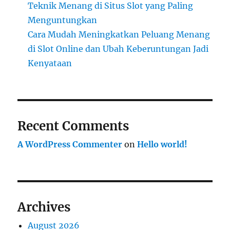
Teknik Menang di Situs Slot yang Paling
Menguntungkan
Cara Mudah Meningkatkan Peluang Menang
di Slot Online dan Ubah Keberuntungan Jadi
Kenyataan
Recent Comments
A WordPress Commenter
on
Hello world!
Archives
August 2026