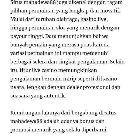
Situs mahadewa88 juga dikenal dengan ragam
pilihan permainan yang lengkap dan inovatif.
Mulai dari taruhan olahraga, kasino live,
hingga permainan slot yang menarik dengan
payout tinggi. Data menunjukkan bahwa
banyak pemain yang merasa puas karena
variasi permainan ini mampu memenuhi
berbagai selera dan tingkat pengalaman. Selain
itu, fitur live casino memungkinkan
pengalaman bermain mirip seperti di kasino
nyata, lengkap dengan dealer profesional dan
suasana yang autentik.
Keuntungan lainnya dari bergabung di situs
mahadewa88 adalah adanya bonus dan
promosi menarik yang selalu diperbarui.