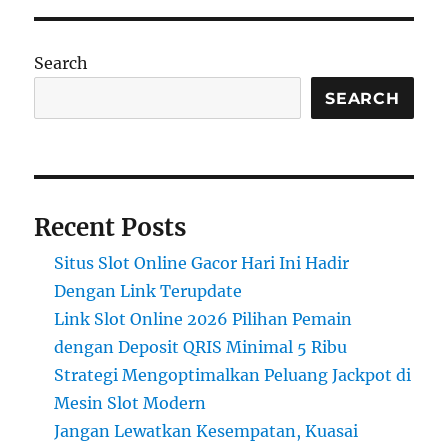
Search
SEARCH
Recent Posts
Situs Slot Online Gacor Hari Ini Hadir
Dengan Link Terupdate
Link Slot Online 2026 Pilihan Pemain
dengan Deposit QRIS Minimal 5 Ribu
Strategi Mengoptimalkan Peluang Jackpot di
Mesin Slot Modern
Jangan Lewatkan Kesempatan, Kuasai