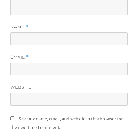
NAME
*
EMAIL
*
WEBSITE
Save my name, email, and website in this browser for
the next time I comment.