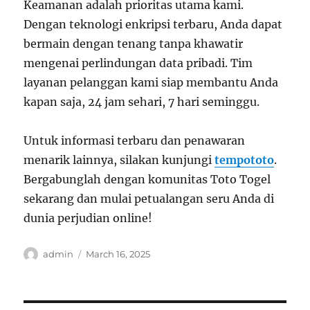
Keamanan adalah prioritas utama kami.
Dengan teknologi enkripsi terbaru, Anda dapat
bermain dengan tenang tanpa khawatir
mengenai perlindungan data pribadi. Tim
layanan pelanggan kami siap membantu Anda
kapan saja, 24 jam sehari, 7 hari seminggu.
Untuk informasi terbaru dan penawaran
menarik lainnya, silakan kunjungi
tempototo
.
Bergabunglah dengan komunitas Toto Togel
sekarang dan mulai petualangan seru Anda di
dunia perjudian online!
Author
Posted
admin
March 16, 2025
on