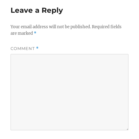
Leave a Reply
Your email address will not be published.
Required fields
are marked
*
COMMENT
*