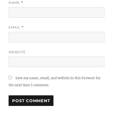
NAME
*
EMAIL
*
WEBSITE
Save my name, email, and website in this browser for
the next time I comment.