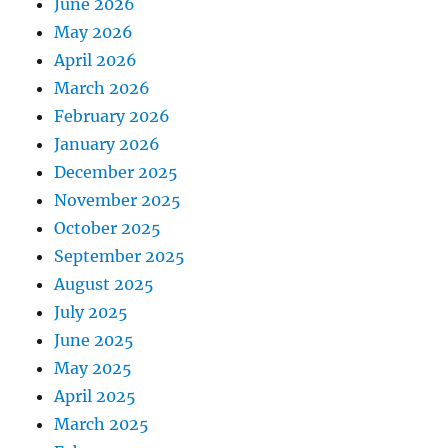
June 2026
May 2026
April 2026
March 2026
February 2026
January 2026
December 2025
November 2025
October 2025
September 2025
August 2025
July 2025
June 2025
May 2025
April 2025
March 2025