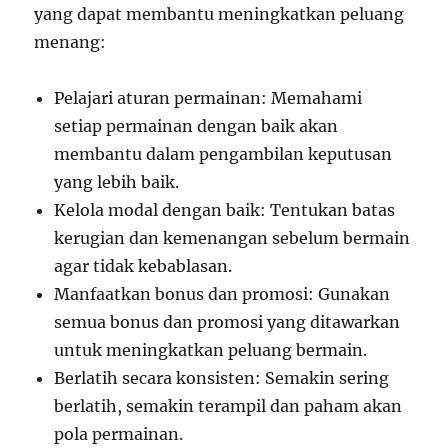
yang dapat membantu meningkatkan peluang
menang:
Pelajari aturan permainan: Memahami
setiap permainan dengan baik akan
membantu dalam pengambilan keputusan
yang lebih baik.
Kelola modal dengan baik: Tentukan batas
kerugian dan kemenangan sebelum bermain
agar tidak kebablasan.
Manfaatkan bonus dan promosi: Gunakan
semua bonus dan promosi yang ditawarkan
untuk meningkatkan peluang bermain.
Berlatih secara konsisten: Semakin sering
berlatih, semakin terampil dan paham akan
pola permainan.