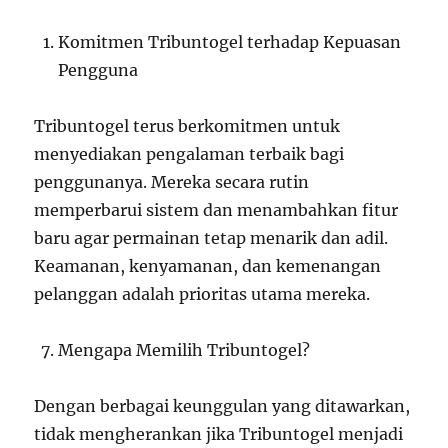
Komitmen Tribuntogel terhadap Kepuasan
Pengguna
Tribuntogel terus berkomitmen untuk
menyediakan pengalaman terbaik bagi
penggunanya. Mereka secara rutin
memperbarui sistem dan menambahkan fitur
baru agar permainan tetap menarik dan adil.
Keamanan, kenyamanan, dan kemenangan
pelanggan adalah prioritas utama mereka.
Mengapa Memilih Tribuntogel?
Dengan berbagai keunggulan yang ditawarkan,
tidak mengherankan jika Tribuntogel menjadi