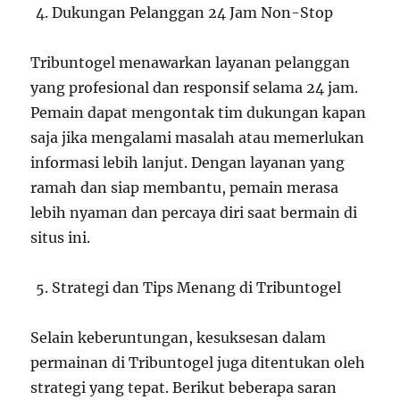
Dukungan Pelanggan 24 Jam Non-Stop
Tribuntogel menawarkan layanan pelanggan
yang profesional dan responsif selama 24 jam.
Pemain dapat mengontak tim dukungan kapan
saja jika mengalami masalah atau memerlukan
informasi lebih lanjut. Dengan layanan yang
ramah dan siap membantu, pemain merasa
lebih nyaman dan percaya diri saat bermain di
situs ini.
Strategi dan Tips Menang di Tribuntogel
Selain keberuntungan, kesuksesan dalam
permainan di Tribuntogel juga ditentukan oleh
strategi yang tepat. Berikut beberapa saran