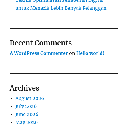
Teknik Optimalisasi Penawaran Digital
untuk Menarik Lebih Banyak Pelanggan
Recent Comments
A WordPress Commenter
on
Hello world!
Archives
August 2026
July 2026
June 2026
May 2026